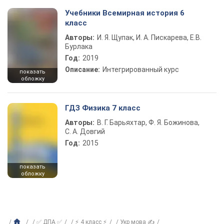
Учебники Всемирная история 6
класс
Авторы:
И. Я. Щупак, И. А. Пискарева, Е.В.
Бурлака
Год:
2019
Описание:
Интегрированный курс
показать
обложку
ГДЗ Физика 7 класс
Авторы:
В. Г. Барьяхтар, Ф. Я. Божинова,
С. А. Довгий
Год:
2015
показать
обложку
✅ ДПА ✅
⚡ 4 класс ⚡
Укр мова ✍