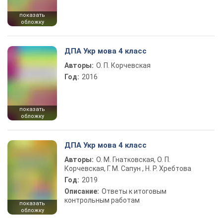
показать
обложку
ДПА Укр мова 4 класс
Авторы:
О. П. Корчевская
Год:
2016
показать
обложку
ДПА Укр мова 4 класс
Авторы:
О. М. Гнатковская, О. П.
Корчевская, Г. М. Сапун , Н. Р. Хребтова
Год:
2019
Описание:
Ответы к итоговым
контрольным работам
показать
обложку