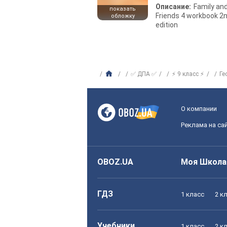
Описание:
Family an
показать
Friends 4 workbook 2
обложку
edition
✅ ДПА ✅
⚡ 9 класс ⚡
Ге
О компании
Реклама на са
OBOZ.UA
Моя Школа
ГДЗ
1 класс
2 к
Учебники
1 класс
2 к