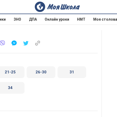
ики
ЗНО
ДПА
Онлайн уроки
НМТ
Моя столов
21-25
26-30
31
34