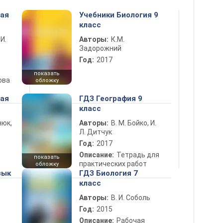
ная
Учебники Биология 9
класс
 И.
Авторы:
К.М.
Задорожний
Год:
2017
показать
ова
обложку
ная
ГДЗ География 9
класс
нюк,
Авторы:
В. М. Бойко, И.
Л. Дитчук
Год:
2017
Описание:
Тетрадь для
показать
практических работ
обложку
зык
ГДЗ Биология 7
класс
Авторы:
В. И. Соболь
Год:
2015
Описание:
Рабочая