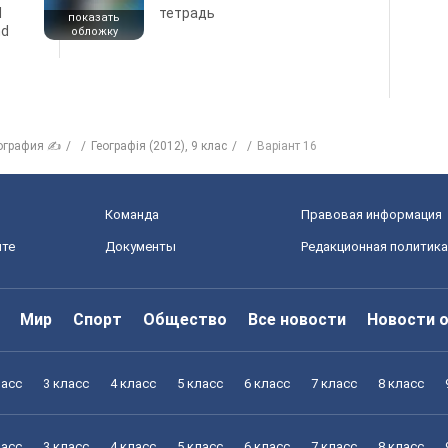
d
тетрадь
показать
nd
обложку
ография ✍
Географія (2012), 9 клас
Варіант 16
Команда
Правовая информация
йте
Документы
Редакционная политика
Мир
Спорт
Общество
Все новости
Новости 
ласс
3 класс
4 класс
5 класс
6 класс
7 класс
8 класс
ласс
3 класс
4 класс
5 класс
6 класс
7 класс
8 класс