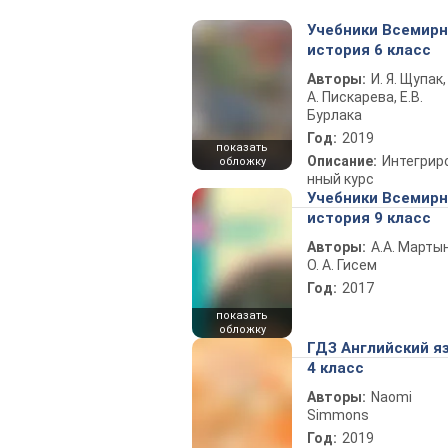
Учебники Всемир
история 6 класс
Авторы:
И. Я. Щупак,
А. Пискарева, Е.В.
Бурлака
Год:
2019
показать
Описание:
Интегрир
обложку
нный курс
Учебники Всемир
история 9 класс
Авторы:
А.А. Марты
О. А. Гисем
Год:
2017
показать
обложку
ГДЗ Английский я
4 класс
Авторы:
Naomi
Simmons
Год:
2019