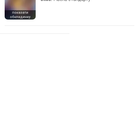
показати
обкладинку