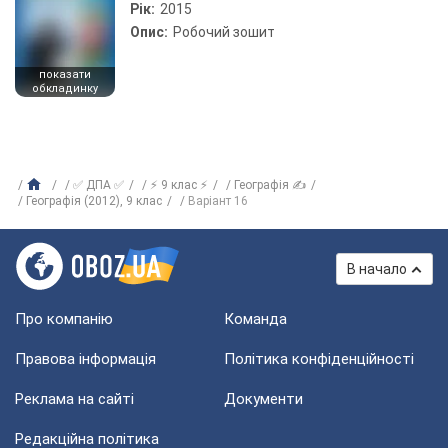
Рік:
2015
Опис:
Робочий зошит
показати
обкладинку
✅ ДПА ✅
⚡ 9 клас ⚡
Географія ✍
Географія (2012), 9 клас
Варіант 16
В начало
Про компанію
Команда
Правова інформація
Політика конфіденційності
Реклама на сайті
Документи
Редакційна політика