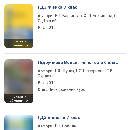
ГДЗ Фізика 7 клас
Автори:
В. Г. Бар’яхтар, Ф. Я. Божинова, С.
О. Довгий
Рік:
2015
показати
обкладинку
Підручники Всесвітня історія 6 клас
Автори:
І. Я. Щупак, І. О. Піскарьова, О.В.
Бурлака
Рік:
2019
Опис:
Інтегрований курс
показати
обкладинку
ГДЗ Біологія 7 клас
Автори:
В. І. Соболь