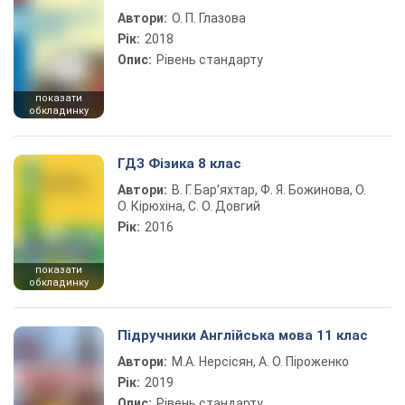
Автори:
О. П. Глазова
Рік:
2018
Опис:
Рівень стандарту
показати
обкладинку
ГДЗ Фізика 8 клас
Автори:
В. Г. Бар’яхтар, Ф. Я. Божинова, О.
О. Кірюхіна, С. О. Довгий
Рік:
2016
показати
обкладинку
Підручники Англійська мова 11 клас
Автори:
М.А. Нерсісян, А. О. Піроженко
Рік:
2019
Опис:
Рівень стандарту