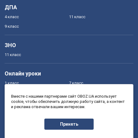
ДПА
4 класс
11 класс
9 класс
ЗНО
11 класс
Онлайн уроки
1 класс
7 класс
2 класс
8 класс
Вместе с нашими партнерами сайт OBOZ.UA использует
cookie, чтобы обеспечить должную работу сайта, а контент
3 класс
9 класс
и реклама отвечали вашим интересам.
4 класс
10 класс
5 класс
11 класс
Принять
6 класс