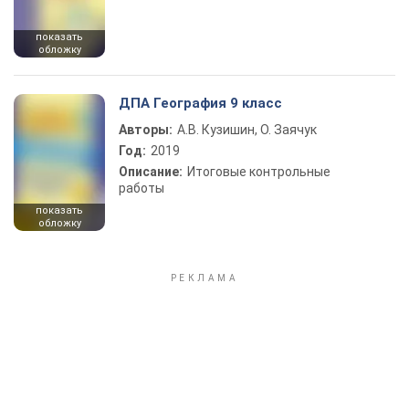
показать
обложку
ДПА География 9 класс
Авторы:
А.В. Кузишин, О. Заячук
Год:
2019
Описание:
Итоговые контрольные
работы
показать
обложку