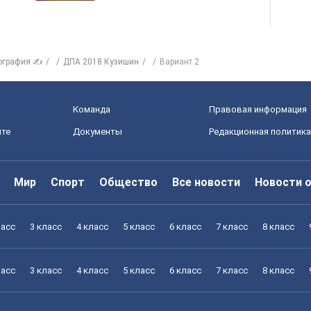
ография ✍
ДПА 2018 Кузишин
Вариант 2
Команда
Правовая информация
йте
Документы
Редакционная политика
Мир
Спорт
Общество
Все новости
Новости 
ласс
3 класс
4 класс
5 класс
6 класс
7 класс
8 класс
ласс
3 класс
4 класс
5 класс
6 класс
7 класс
8 класс