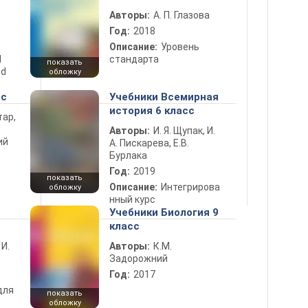
Авторы:
А. П. Глазова
Год:
2018
Описание:
Уровень
d
стандарта
показать
nd
обложку
сс
Учебники Всемирная
история 6 класс
тар,
Авторы:
И. Я. Щупак, И.
ий
А. Пискарева, Е.В.
Бурлака
Год:
2019
показать
Описание:
Интегрирова
обложку
нный курс
Учебники Биология 9
класс
 И.
Авторы:
К.М.
Задорожний
Год:
2017
для
показать
обложку