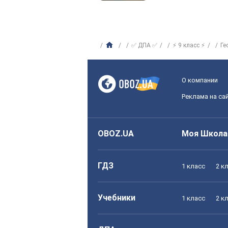
✅ ДПА ✅
⚡ 9 класс ⚡
Ге
О компании
Реклама на са
OBOZ.UA
Моя Школа
ГДЗ
1 класс
2 к
Учебники
1 класс
2 к