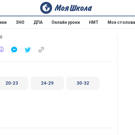
ики
ЗНО
ДПА
Онлайн уроки
НМТ
Моя столов
18
20-23
24-29
30-32