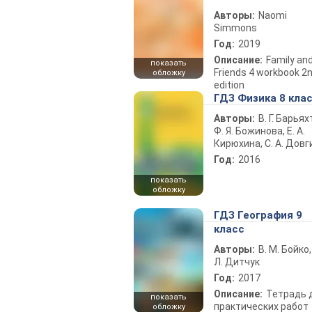
Авторы:
Naomi
Simmons
Год:
2019
Описание:
Family an
показать
Friends 4 workbook 2
обложку
edition
ГДЗ Физика 8 кла
Авторы:
В. Г. Барьях
Ф. Я. Божинова, Е. А.
Кирюхина, С. А. Довг
Год:
2016
показать
обложку
ГДЗ География 9
класс
Авторы:
В. М. Бойко,
Л. Дитчук
Год:
2017
Описание:
Тетрадь 
показать
практических работ
обложку