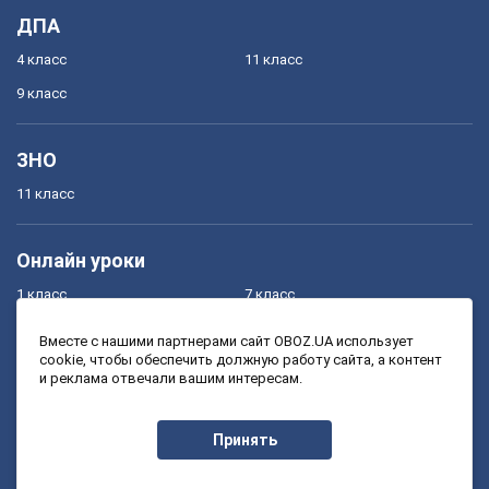
ДПА
4 класс
11 класс
9 класс
ЗНО
11 класс
Онлайн уроки
1 класс
7 класс
2 класс
8 класс
Вместе с нашими партнерами сайт OBOZ.UA использует
cookie, чтобы обеспечить должную работу сайта, а контент
3 класс
9 класс
и реклама отвечали вашим интересам.
4 класс
10 класс
5 класс
11 класс
Принять
6 класс