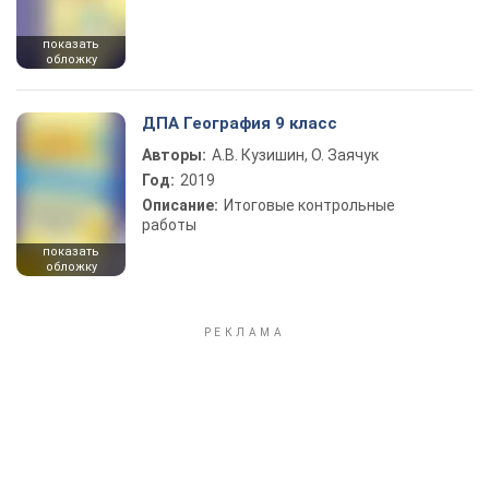
показать
обложку
ДПА География 9 класс
Авторы:
А.В. Кузишин, О. Заячук
Год:
2019
Описание:
Итоговые контрольные
работы
показать
обложку