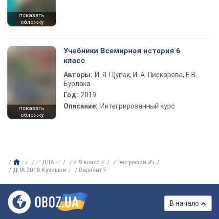
показать
обложку
Учебники Всемирная история 6
класс
Авторы:
И. Я. Щупак, И. А. Пискарева, Е.В.
Бурлака
Год:
2019
Описание:
Интегрированный курс
показать
обложку
✅ ДПА ✅
⚡ 9 класс ⚡
География ✍
ДПА 2018 Кузишин
Вариант 5
В начало