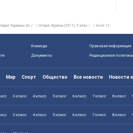
тория Украины ✍
Історія України (2011), 9 клас
Білет 19
Команда
Правовая информация
йте
Документы
Редакционная политика
Мир
Спорт
Общество
Все новости
Новости 
ласс
3 класс
4 класс
5 класс
6 класс
7 класс
8 класс
ласс
3 класс
4 класс
5 класс
6 класс
7 класс
8 класс