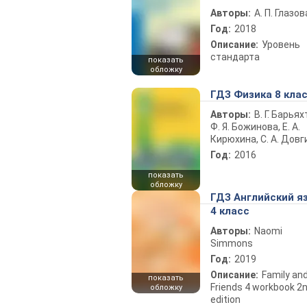
Авторы:
А. П. Глазов
Год:
2018
Описание:
Уровень
стандарта
показать
обложку
ГДЗ Физика 8 кла
Авторы:
В. Г. Барьях
Ф. Я. Божинова, Е. А.
Кирюхина, С. А. Довг
Год:
2016
показать
обложку
ГДЗ Английский я
4 класс
Авторы:
Naomi
Simmons
Год:
2019
Описание:
Family an
показать
Friends 4 workbook 2
обложку
edition