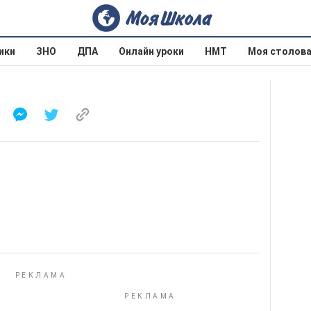
ики
ЗНО
ДПА
Онлайн уроки
НМТ
Моя столов