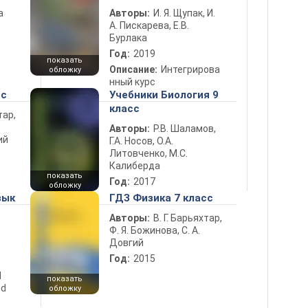
а
Авторы:
И. Я. Щупак, И.
А. Пискарева, Е.В.
Бурлака
Год:
2019
показать
Описание:
Интегрирова
обложку
нный курс
сс
Учебники Биология 9
класс
тар,
Авторы:
Р.В. Шаламов,
ий
Г.А. Носов, О.А.
Литовченко, М.С.
Калиберда
показать
Год:
2017
обложку
зык
ГДЗ Физика 7 класс
Авторы:
В. Г. Барьяхтар,
Ф. Я. Божинова, С. А.
Довгий
Год:
2015
d
показать
nd
обложку