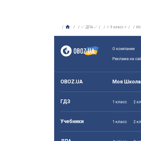
✅ ДПА ✅
⚡ 9 класс ⚡
Ис
О компании
Реклама на са
OBOZ.UA
Моя Школа
ГДЗ
1 класс
2 к
Учебники
1 класс
2 к