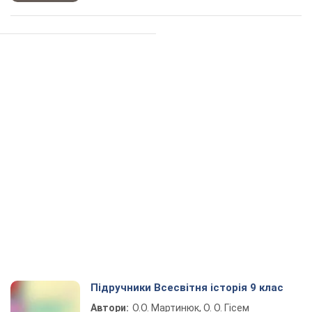
Підручники Всесвітня історія 9 клас
Автори:
О.О. Мартинюк, О. О. Гісем