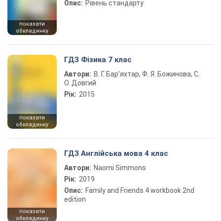
Опис:
Рівень стандарту
показати
обкладинку
ГДЗ Фізика 7 клас
Автори:
В. Г. Бар’яхтар, Ф. Я. Божинова, С.
О. Довгий
Рік:
2015
показати
обкладинку
ГДЗ Англійська мова 4 клас
Автори:
Naomi Simmons
Рік:
2019
Опис:
Family and Friends 4 workbook 2nd
edition
показати
обкладинку