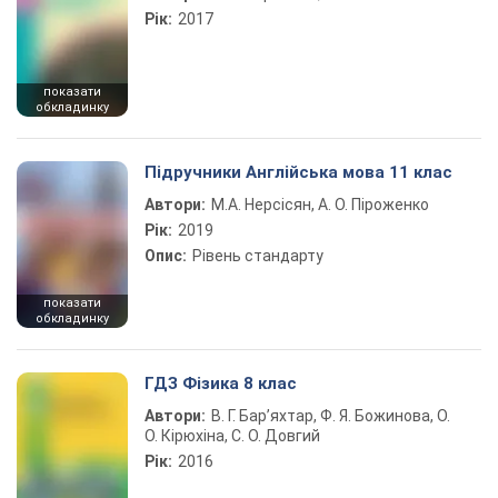
Рік:
2017
показати
обкладинку
Підручники Англійська мова 11 клас
Автори:
М.А. Нерсісян, А. О. Піроженко
Рік:
2019
Опис:
Рівень стандарту
показати
обкладинку
ГДЗ Фізика 8 клас
Автори:
В. Г. Бар’яхтар, Ф. Я. Божинова, О.
О. Кірюхіна, С. О. Довгий
Рік:
2016