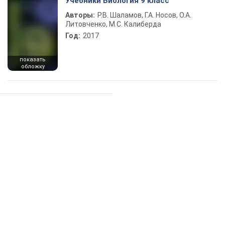
Учебники Биология 9 класс
Авторы:
Р.В. Шаламов, Г.А. Носов, О.А.
Литовченко, М.С. Калиберда
Год:
2017
показать
обложку