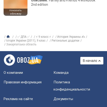
Описание:
Family and Friends 4 workbook
2nd edition
показать
обложку
✅ ДПА ✅
⚡ 9 класс ⚡
История Украины ✍
Історія України (2011), 9 клас
Регіональні додатки
Закарпатська область
В начало
О компании
Команда
Правовая информация
Политика
конфиденциальности
Реклама на сайте
Документы