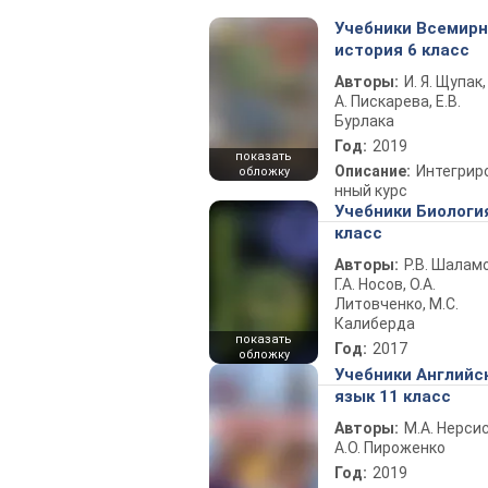
Учебники Всемир
история 6 класс
Авторы:
И. Я. Щупак,
А. Пискарева, Е.В.
Бурлака
Год:
2019
показать
Описание:
Интегрир
обложку
нный курс
Учебники Биологи
класс
Авторы:
Р.В. Шаламо
Г.А. Носов, О.А.
Литовченко, М.С.
Калиберда
показать
Год:
2017
обложку
Учебники Английс
язык 11 класс
Авторы:
М.А. Нерсис
А.О. Пироженко
Год:
2019