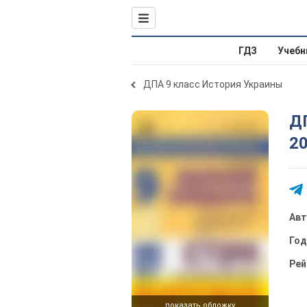
ГДЗ
Учебн
ДПА 9 класс История Украины
ДП
2
Ав
Го
Рей
показать обложку