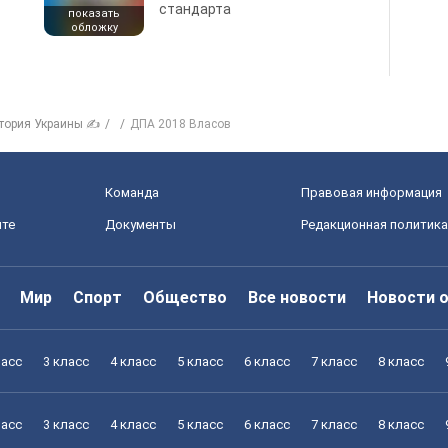
стандарта
показать
обложку
тория Украины ✍
ДПА 2018 Власов
Команда
Правовая информация
йте
Документы
Редакционная политика
Мир
Спорт
Общество
Все новости
Новости 
ласс
3 класс
4 класс
5 класс
6 класс
7 класс
8 класс
ласс
3 класс
4 класс
5 класс
6 класс
7 класс
8 класс