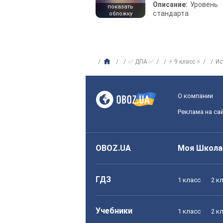
Описание:
Уровень
показать
стандарта
обложку
✅ ДПА ✅
⚡ 9 класс ⚡
Ис
О компании
Реклама на са
OBOZ.UA
Моя Школа
ГДЗ
1 класс
2 к
Учебники
1 класс
2 к