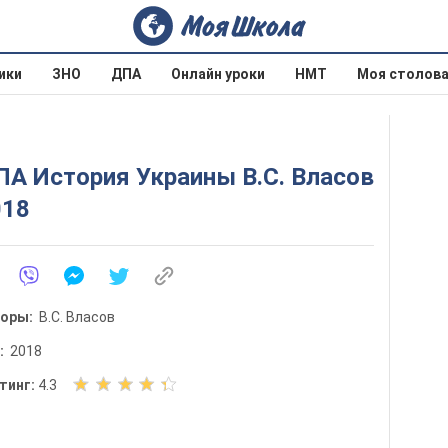
ики
ЗНО
ДПА
Онлайн уроки
НМТ
Моя столов
А История Украины В.С. Власов
018
торы:
В.С. Власов
д:
2018
О
тинг:
4.3
ц
е