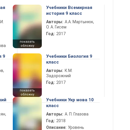
ная
Учебники Всемирная
история 9 класс
 И.
Авторы:
А.А. Мартынюк,
О. А. Гисем
Год:
2017
показать
ова
обложку
я 9
Учебники Биология 9
класс
в,
Авторы:
К.М.
Задорожний
Год:
2017
показать
обложку
кий
Учебники Укр мова 10
класс
ян,
Авторы:
А. П. Глазова
Год:
2018
Описание:
Уровень