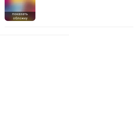
показать
обложку