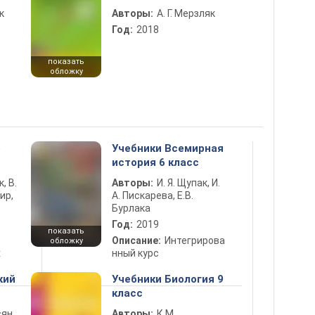
к
Авторы:
А. Г. Мерзляк
Год:
2018
показать
обложку
5
Учебники Всемирная
история 6 класс
к, В.
Авторы:
И. Я. Щупак, И.
ир,
А. Пискарева, Е.В.
Бурлака
Год:
2019
показать
Описание:
Интегрирова
обложку
х
нный курс
кий
Учебники Биология 9
класс
ян,
Авторы:
К.М.