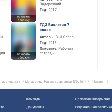
Задорожний
Год:
2017
показать
обложку
ГДЗ Биология 7
класс
 И.
Авторы:
В. И. Соболь
Год:
2015
Описание:
Рабочая
для
тетрадь
показать
обложку
тематика ✍
Математика. Решение вариантов ДПА 2014
Вариант 9
Команда
Правовая информация
йте
Документы
Редакционная политика