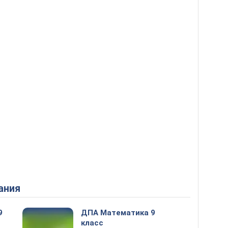
ания
9
ДПА Математика 9
класс