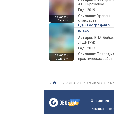
А.О. Пироженко
Год:
2019
Описание:
Уровень
показать
стандарта
обложку
ГДЗ География 9
класс
Авторы:
В. М. Бойко,
Л. Дитчук
Год:
2017
Описание:
Тетрадь 
показать
практических работ
обложку
✅ ДПА ✅
⚡ 9 класс ⚡
Ма
О компании
Реклама на са