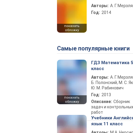
Авторы:
А. Г. Мерзля
Год:
2014
показать
обложку
Самые популярные книги
ГДЗ Математика 
класс
Авторы:
А. Г. Мерзля
Б. Полонский, М. С. Як
Ю. М. Рабинович
Год:
2013
показать
Описание:
Сборник
обложку
задач и контрольны
работ
Учебники Английс
язык 11 класс
Авторы:
М.А. Нерсис