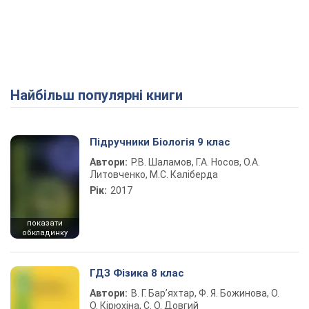
Найбільш популярні книги
Підручники Біологія 9 клас
Автори:
Р.В. Шаламов, Г.А. Носов, О.А.
Литовченко, М.С. Каліберда
Рік:
2017
показати
обкладинку
ГДЗ Фізика 8 клас
Автори:
В. Г. Бар’яхтар, Ф. Я. Божинова, О.
О. Кірюхіна, С. О. Довгий