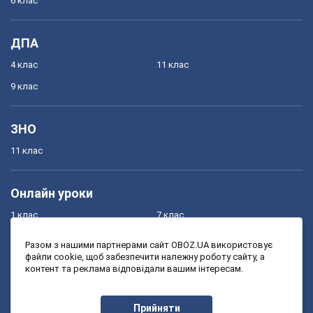
6 клас
ДПА
4 клас
11 клас
9 клас
ЗНО
11 клас
Онлайн уроки
1 клас
7 клас
2 клас
8 клас
Разом з нашими партнерами сайт OBOZ.UA використовує
файли cookie, щоб забезпечити належну роботу сайту, а
3 клас
9 клас
контент та реклама відповідали вашим інтересам.
4 клас
10 клас
5 клас
11 клас
Прийняти