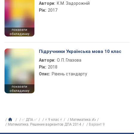
Автори:
К.М. Задорожній
Рік:
2017
показати
обкладинку
Підручники Українська мова 10 клас
Автори:
О. П. Глазова
Рік:
2018
Опис:
Рівень стандарту
показати
обкладинку
✅ ДПА ✅
⚡ 9 клас ⚡
Математика ✍
Математика. Решение вариантов ДПА 2014
Варіант 9