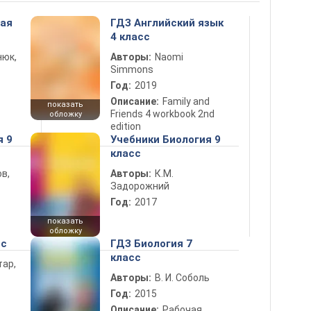
ная
ГДЗ Английский язык
4 класс
нюк,
Авторы:
Naomi
Simmons
Год:
2019
Описание:
Family and
показать
Friends 4 workbook 2nd
обложку
edition
я 9
Учебники Биология 9
класс
в,
Авторы:
К.М.
Задорожний
Год:
2017
показать
обложку
сс
ГДЗ Биология 7
класс
тар,
Авторы:
В. И. Соболь
Год:
2015
Описание:
Рабочая