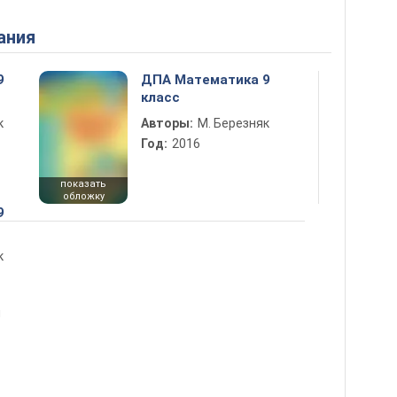
ания
9
ДПА Математика 9
класс
к
Авторы:
М. Березняк
Год:
2016
показать
обложку
9
к
ы