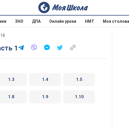
ики
ЗНО
ДПА
Онлайн уроки
НМТ
Моя столов
018
асть 1
1.3
1.4
1.5
1.8
1.9
1.10