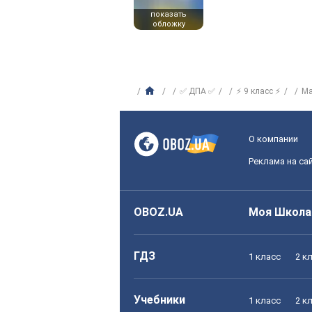
показать
обложку
✅ ДПА ✅
⚡ 9 класс ⚡
Ма
О компании
Реклама на са
OBOZ.UA
Моя Школа
ГДЗ
1 класс
2 к
Учебники
1 класс
2 к