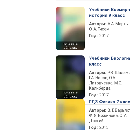
Учебники Всемир
история 9 класс
Авторы:
А.А. Марты
О. А. Гисем
Год:
2017
показать
обложку
Учебники Биологи
класс
Авторы:
Р.В. Шаламо
Г.А. Носов, О.А.
Литовченко, М.С.
Калиберда
показать
Год:
2017
обложку
ГДЗ Физика 7 кла
Авторы:
В. Г. Барьях
Ф. Я. Божинова, С. А.
Довгий
Год:
2015