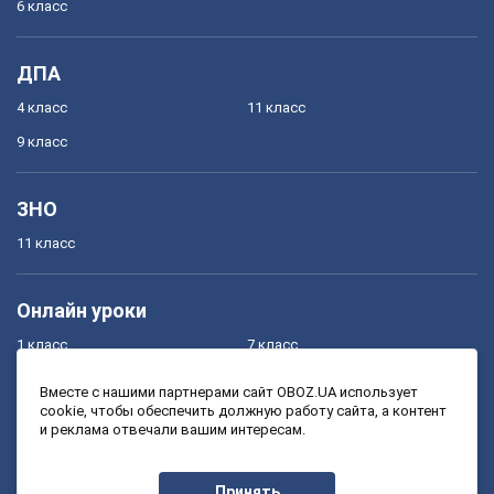
6 класс
ДПА
4 класс
11 класс
9 класс
ЗНО
11 класс
Онлайн уроки
1 класс
7 класс
2 класс
8 класс
Вместе с нашими партнерами сайт OBOZ.UA использует
cookie, чтобы обеспечить должную работу сайта, а контент
3 класс
9 класс
и реклама отвечали вашим интересам.
4 класс
10 класс
5 класс
11 класс
Принять