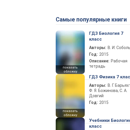
Самые популярные книги
ГДЗ Биология 7
класс
Авторы:
В. И. Собол
Год:
2015
Описание:
Рабочая
тетрадь
показать
обложку
ГДЗ Физика 7 кла
Авторы:
В. Г. Барьях
Ф. Я. Божинова, С. А.
Довгий
Год:
2015
показать
обложку
Учебники Биологи
класс