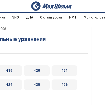
ики
ЗНО
ДПА
Онлайн уроки
НМТ
Моя столов
2008
альные уравнения
419
420
421
424
425
426