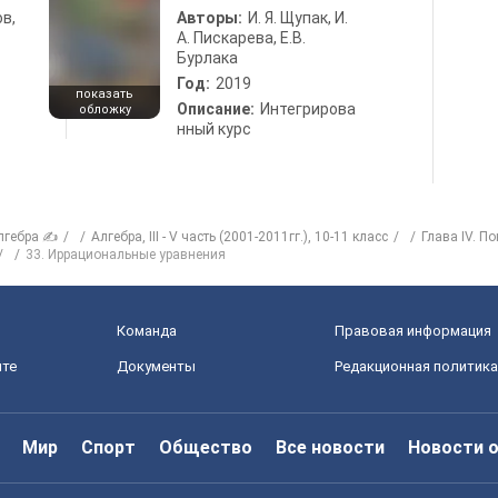
в,
Авторы:
И. Я. Щупак, И.
А. Пискарева, Е.В.
Бурлака
Год:
2019
показать
Описание:
Интегрирова
обложку
нный курс
лгебра ✍
Алгебра, III - V часть (2001-2011гг.), 10-11 класс
Глава IV. П
33. Иррациональные уравнения
Команда
Правовая информация
йте
Документы
Редакционная политика
Мир
Спорт
Общество
Все новости
Новости 