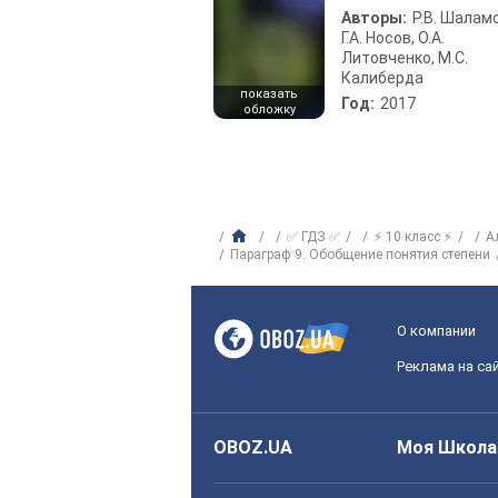
Авторы:
Р.В. Шаламо
Г.А. Носов, О.А.
Литовченко, М.С.
Калиберда
показать
Год:
2017
обложку
✅ ГДЗ ✅
⚡ 10 класс ⚡
А
Параграф 9. Обобщение понятия степени
О компании
Реклама на са
OBOZ.UA
Моя Школа