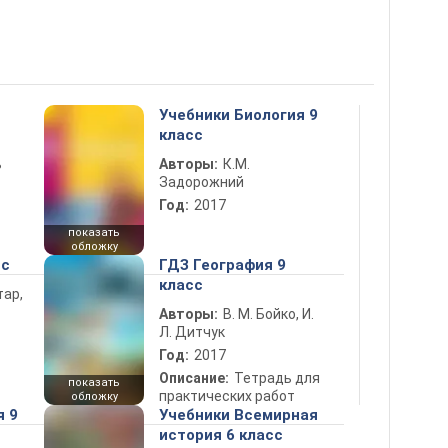
Учебники Биология 9
класс
ь
Авторы:
К.М.
Задорожний
Год:
2017
показать
обложку
сс
ГДЗ География 9
класс
тар,
Авторы:
В. М. Бойко, И.
Л. Дитчук
Год:
2017
Описание:
Тетрадь для
показать
практических работ
обложку
я 9
Учебники Всемирная
история 6 класс