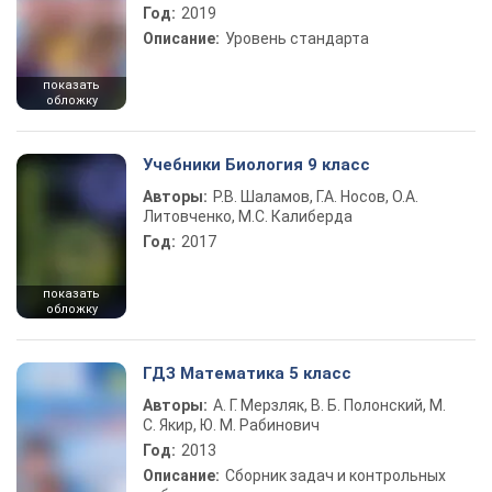
Год:
2019
Описание:
Уровень стандарта
показать
обложку
Учебники Биология 9 класс
Авторы:
Р.В. Шаламов, Г.А. Носов, О.А.
Литовченко, М.С. Калиберда
Год:
2017
показать
обложку
ГДЗ Математика 5 класс
Авторы:
А. Г. Мерзляк, В. Б. Полонский, М.
С. Якир, Ю. М. Рабинович
Год:
2013
Описание:
Сборник задач и контрольных