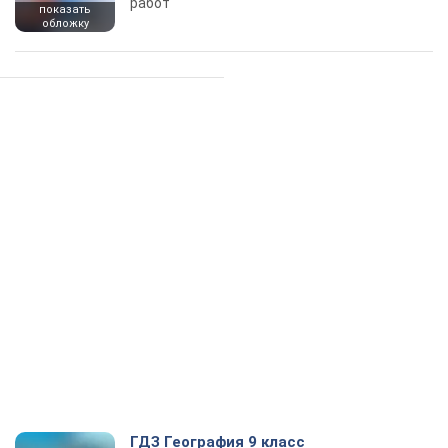
работ
показать
обложку
ГДЗ География 9 класс