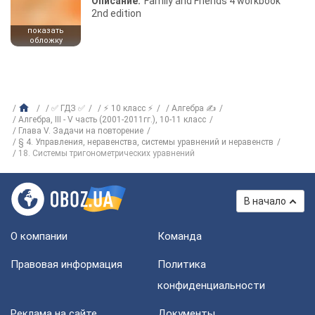
Описание:
Family and Friends 4 workbook
2nd edition
показать
обложку
✅ ГДЗ ✅
⚡ 10 класс ⚡
Алгебра ✍
Алгебра, III - V часть (2001-2011гг.), 10-11 класс
Глава V. Задачи на повторение
§ 4. Управления, неравенства, системы уравнений и неравенств
18. Системы тригонометрических уравнений
В начало
О компании
Команда
Правовая информация
Политика
конфиденциальности
Реклама на сайте
Документы