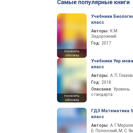
Самые популярные книги
Учебники Биологи
класс
Авторы:
К.М.
Задорожний
Год:
2017
показать
обложку
Учебники Укр мова
класс
Авторы:
А. П. Глазов
Год:
2018
Описание:
Уровень
стандарта
показать
обложку
ГДЗ Математика 
класс
Авторы:
А. Г. Мерзля
Б. Полонский, М. С. Як