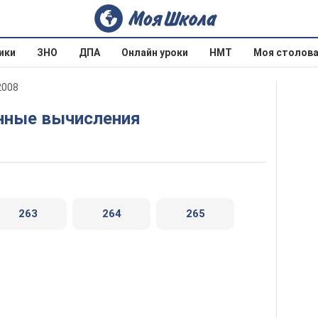
ики
ЗНО
ДПА
Онлайн уроки
НМТ
Моя столов
2008
енные вычисления
263
264
265