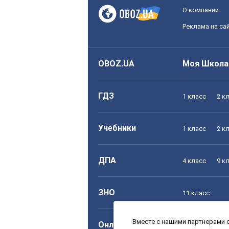
О компании
Реклама на са
OBOZ.UA
Моя Школа
ГДЗ
1 класс
2 к
Учебники
1 класс
2 к
ДПА
4 класс
9 к
ЗНО
11 класс
Вместе с нашими партнерами с
Онлайн уроки
1 класс
2 к