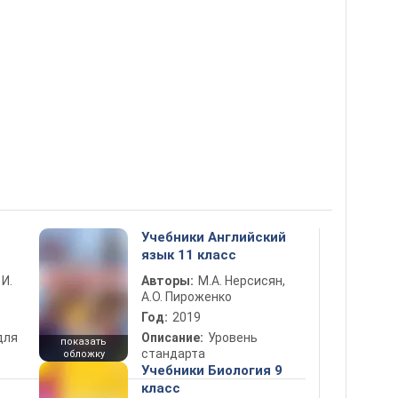
Учебники Английский
язык 11 класс
 И.
Авторы:
М.А. Нерсисян,
А.О. Пироженко
Год:
2019
для
Описание:
Уровень
показать
стандарта
обложку
Учебники Биология 9
класс