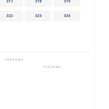
317
318
319
322
323
324