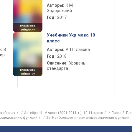
ь
Авторы:
К.М.
Задорожний
Год:
2017
показать
обложку
5
Учебники Укр мова 10
класс
к, В.
Авторы:
А. П. Глазова
ир,
Год:
2018
Описание:
Уровень
стандарта
показать
обложку
х
лгебра ✍
Алгебра, III - V часть (2001-2011гг.), 10-11 класс
Глава 2. Пр
исследованию функций
25. Наибольшее и наименьшее значения функции