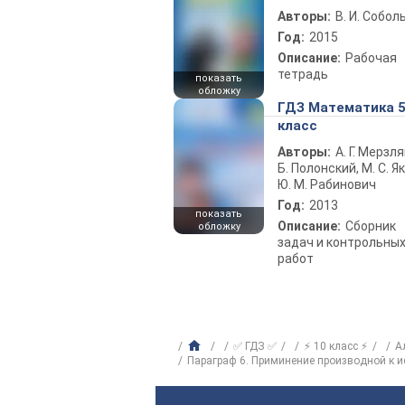
Авторы:
В. И. Собол
Год:
2015
Описание:
Рабочая
тетрадь
показать
обложку
ГДЗ Математика 
класс
Авторы:
А. Г. Мерзля
Б. Полонский, М. С. Як
Ю. М. Рабинович
Год:
2013
показать
Описание:
Сборник
обложку
задач и контрольны
работ
✅ ГДЗ ✅
⚡ 10 класс ⚡
А
Параграф 6. Приминение производной к 