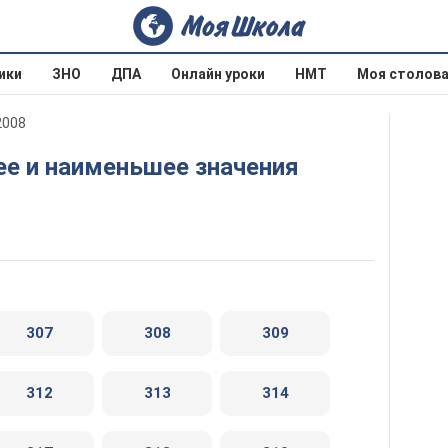
ики
ЗНО
ДПА
Онлайн уроки
НМТ
Моя столов
2008
307
308
309
312
313
314