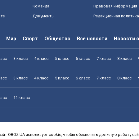
Команда
Правовая информация
йте
Документы
Редакционная политика
Мир
Спорт
Общество
Все новости
Новости 
ласс
3 класс
4 класс
5 класс
6 класс
7 класс
8 класс
ласс
3 класс
4 класс
5 класс
6 класс
7 класс
8 класс
ласс
11 класс
айт OBOZ.UA использует cookie, чтобы обеспечить должную работу сайт
ласс
3 класс
4 класс
5 класс
6 класс
7 класс
8 класс