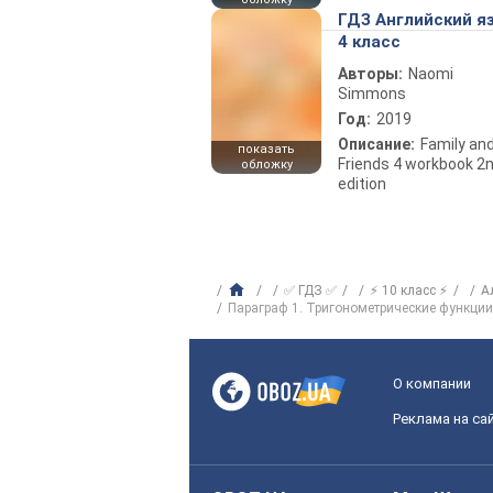
ГДЗ Английский я
4 класс
Авторы:
Naomi
Simmons
Год:
2019
Описание:
Family an
показать
Friends 4 workbook 2
обложку
edition
✅ ГДЗ ✅
⚡ 10 класс ⚡
А
Параграф 1. Тригонометрические функции
О компании
Реклама на са