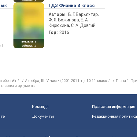
зык
ГДЗ Физика 8 класс
Авторы:
В. Г. Барьяхтар,
Ф. Я. Божинова, Е. А.
Кирюхина, С. А. Довгий
Год:
2016
d
показать
nd
обложку
лгебра ✍
Алгебра, III - V часть (2001-2011гг.), 10-11 класс
Глава 1. Тр
 главного аргумента
Команда
Правовая информация
йте
Документы
Редакционная политика