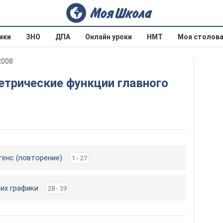
ики
ЗНО
ДПА
Онлайн уроки
НМТ
Моя столов
2008
нгенс (повторение)
1 - 27
 их графики
28 - 39