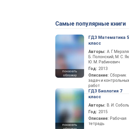
Самые популярные книги
ГДЗ Математика 
класс
Авторы:
А. Г. Мерзля
Б. Полонский, М. С. Як
Ю. М. Рабинович
Год:
2013
показать
Описание:
Сборник
обложку
задач и контрольны
работ
ГДЗ Биология 7
класс
Авторы:
В. И. Собол
Год:
2015
Описание:
Рабочая
тетрадь
показать
обложку