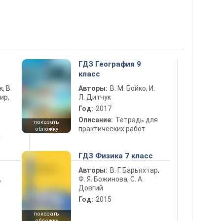
5
ГДЗ География 9
класс
к, В.
Авторы:
В. М. Бойко, И.
ир,
Л. Дитчук
Год:
2017
Описание:
Тетрадь для
показать
практических работ
обложку
х
ГДЗ Физика 7 класс
Авторы:
В. Г. Барьяхтар,
Ф. Я. Божинова, С. А.
ь
Довгий
Год:
2015
показать
обложку