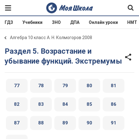
ГДЗ
Учебники
ЗНО
ДПА
Онлайн уроки
НМТ
Алгебра 10 класс А. Н. Колмогоров 2008
Раздел 5. Возрастание и
убывание функций. Экстремумы
77
78
79
80
81
82
83
84
85
86
87
88
89
90
91