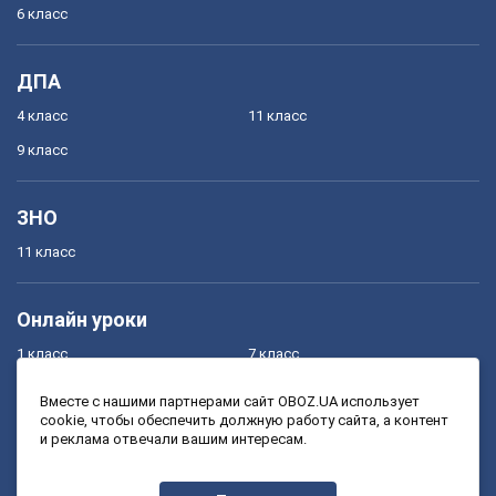
6 класс
ДПА
4 класс
11 класс
9 класс
ЗНО
11 класс
Онлайн уроки
1 класс
7 класс
2 класс
8 класс
Вместе с нашими партнерами сайт OBOZ.UA использует
cookie, чтобы обеспечить должную работу сайта, а контент
3 класс
9 класс
и реклама отвечали вашим интересам.
4 класс
10 класс
5 класс
11 класс