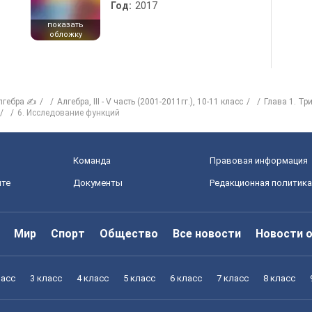
Год:
2017
показать
обложку
лгебра ✍
Алгебра, III - V часть (2001-2011гг.), 10-11 класс
Глава 1. Тр
6. Исследование функций
Команда
Правовая информация
йте
Документы
Редакционная политика
Мир
Спорт
Общество
Все новости
Новости 
ласс
3 класс
4 класс
5 класс
6 класс
7 класс
8 класс