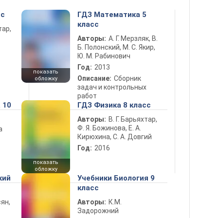
сс
ГДЗ Математика 5
класс
тар,
Авторы:
А. Г. Мерзляк, В.
Б. Полонский, М. С. Якир,
Ю. М. Рабинович
Год:
2013
показать
Описание:
Сборник
обложку
задач и контрольных
работ
 10
ГДЗ Физика 8 класс
Авторы:
В. Г. Барьяхтар,
Ф. Я. Божинова, Е. А.
а
Кирюхина, С. А. Довгий
Год:
2016
показать
обложку
кий
Учебники Биология 9
класс
ян,
Авторы:
К.М.
Задорожний