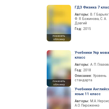
ГДЗ Физика 7 кла
Авторы:
В. Г. Барьях
Ф. Я. Божинова, С. А.
Довгий
Год:
2015
показать
обложку
Учебники Укр мова
класс
Авторы:
А. П. Глазов
Год:
2018
Описание:
Уровень
стандарта
показать
обложку
Учебники Английс
язык 11 класс
Авторы:
М.А. Нерсис
А.О. Пироженко