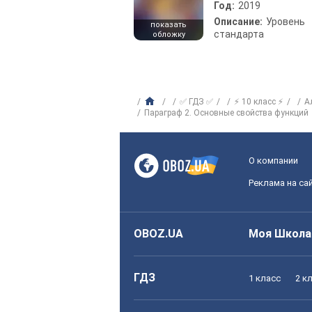
Год:
2019
Описание:
Уровень
показать
стандарта
обложку
✅ ГДЗ ✅
⚡ 10 класс ⚡
А
Параграф 2. Основные свойства функций
О компании
Реклама на са
OBOZ.UA
Моя Школа
ГДЗ
1 класс
2 к