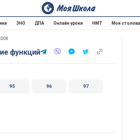
ики
ЗНО
ДПА
Онлайн уроки
НМТ
Моя столов
2008
ние функций
95
96
97