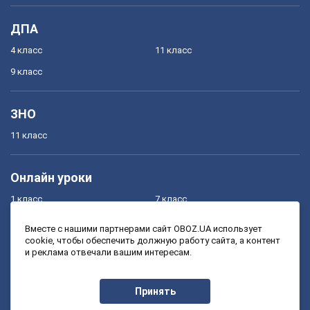
ДПА
4 класс
11 класс
9 класс
ЗНО
11 класс
Онлайн уроки
1 класс
7 класс
2 класс
8 класс
Вместе с нашими партнерами сайт OBOZ.UA использует
cookie, чтобы обеспечить должную работу сайта, а контент
3 класс
9 класс
и реклама отвечали вашим интересам.
4 класс
10 класс
5 класс
11 класс
Принять
6 класс