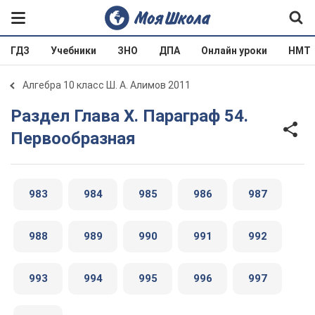
ГДЗ
Учебники
ЗНО
ДПА
Онлайн уроки
НМТ
Алгебра 10 класс Ш. А. Алимов 2011
Раздел Глава Х. Параграф 54.
Первообразная
983
984
985
986
987
988
989
990
991
992
993
994
995
996
997