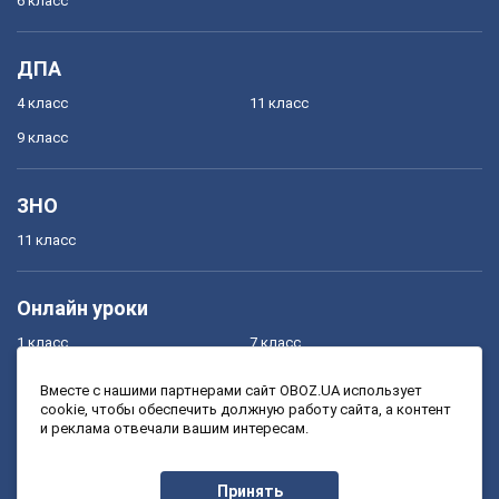
6 класс
ДПА
4 класс
11 класс
9 класс
ЗНО
11 класс
Онлайн уроки
1 класс
7 класс
2 класс
8 класс
Вместе с нашими партнерами сайт OBOZ.UA использует
cookie, чтобы обеспечить должную работу сайта, а контент
3 класс
9 класс
и реклама отвечали вашим интересам.
4 класс
10 класс
5 класс
11 класс
Принять