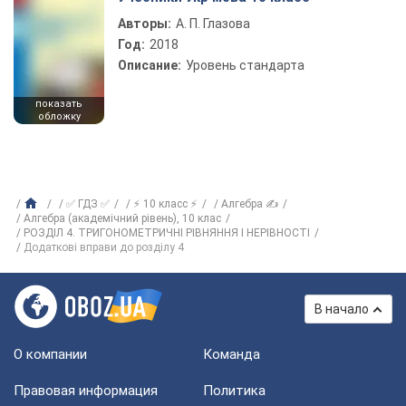
Авторы:
А. П. Глазова
Год:
2018
Описание:
Уровень стандарта
показать
обложку
✅ ГДЗ ✅
⚡ 10 класс ⚡
Алгебра ✍
Алгебра (академічний рівень), 10 клас
РОЗДІЛ 4. ТРИГОНОМЕТРИЧНІ РІВНЯННЯ І НЕРІВНОСТІ
Додаткові вправи до розділу 4
В начало
О компании
Команда
Правовая информация
Политика