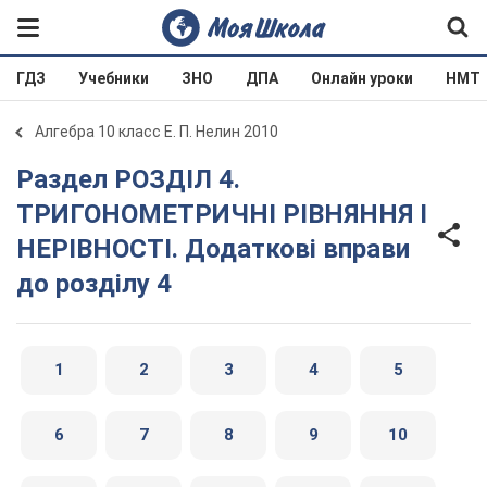
ГДЗ
Учебники
ЗНО
ДПА
Онлайн уроки
НМТ
Алгебра 10 класс Е. П. Нелин 2010
Раздел РОЗДІЛ 4.
ТРИГОНОМЕТРИЧНІ РІВНЯННЯ І
НЕРІВНОСТІ. Додаткові вправи
до розділу 4
1
2
3
4
5
6
7
8
9
10