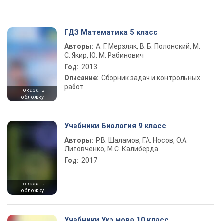
ГДЗ Математика 5 класс
Авторы:
А. Г. Мерзляк, В. Б. Полонский, М.
С. Якир, Ю. М. Рабинович
Год:
2013
Описание:
Сборник задач и контрольных
работ
показать
обложку
Учебники Биология 9 класс
Авторы:
Р.В. Шаламов, Г.А. Носов, О.А.
Литовченко, М.С. Калиберда
Год:
2017
показать
обложку
Учебники Укр мова 10 класс