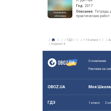
Л. Дитчук
Год:
2017
Описание:
Тетрадь 
показать
практических работ
обложку
✅ ГДЗ ✅
⚡ 10 класс ⚡
А
Вариант 8
О компании
Реклама на са
OBOZ.UA
Моя Школа
ГДЗ
1 класс
2 к