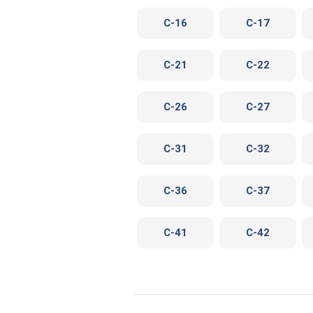
C-16
C-17
C-21
C-22
C-26
C-27
C-31
C-32
C-36
C-37
C-41
C-42