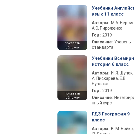
Учебники Английс
язык 11 класс
Авторы:
М.А. Нерсис
А.О. Пироженко
Год:
2019
Описание:
Уровень
показать
стандарта
обложку
Учебники Всемир
история 6 класс
Авторы:
И. Я. Щупак,
А. Пискарева, Е.В.
Бурлака
Год:
2019
показать
Описание:
Интегрир
обложку
нный курс
ГДЗ География 9
класс
Авторы:
В. М. Бойко,