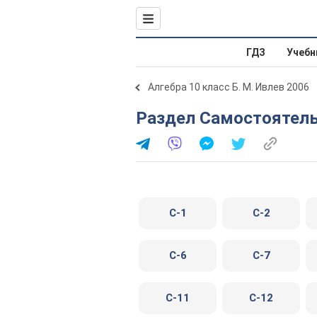
ГДЗ
Учебн
Алгебра 10 класс Б. М. Ивлев 2006
Раздел Самостоятел
C-1
C-2
C-6
C-7
C-11
C-12