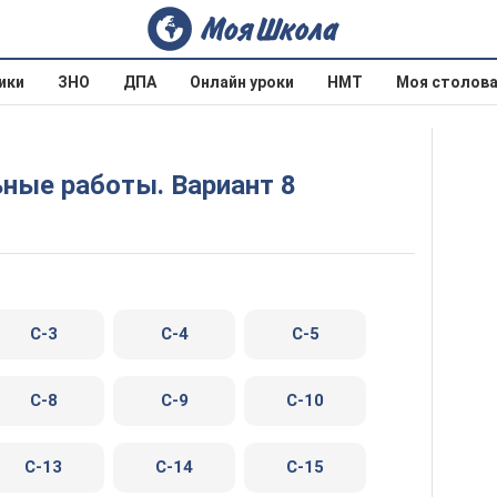
ики
ЗНО
ДПА
Онлайн уроки
НМТ
Моя столов
ьные работы. Вариант 8
C-3
C-4
C-5
C-8
C-9
C-10
C-13
C-14
C-15