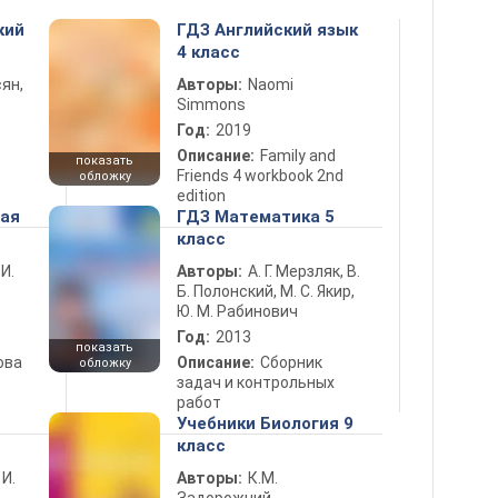
кий
ГДЗ Английский язык
4 класс
ян,
Авторы:
Naomi
Simmons
Год:
2019
Описание:
Family and
показать
Friends 4 workbook 2nd
обложку
edition
ная
ГДЗ Математика 5
класс
 И.
Авторы:
А. Г. Мерзляк, В.
Б. Полонский, М. С. Якир,
Ю. М. Рабинович
Год:
2013
показать
ова
Описание:
Сборник
обложку
задач и контрольных
работ
Учебники Биология 9
класс
 И.
Авторы:
К.М.