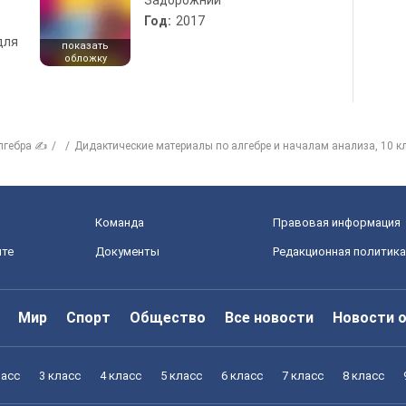
Задорожний
Год:
2017
для
показать
обложку
лгебра ✍
Дидактические материалы по алгебре и началам анализа, 10 к
Команда
Правовая информация
йте
Документы
Редакционная политика
Мир
Спорт
Общество
Все новости
Новости 
ласс
3 класс
4 класс
5 класс
6 класс
7 класс
8 класс