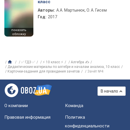
класс
Авторы:
А.А. Мартынюк, О. А. Гисем
Год:
2017
показать
обложку
✅ ГДЗ ✅
⚡ 10 класс ⚡
Алгебра ✍
Дидактические материалы по алгебре и началам анализа, 10 класс
Карточки-задания для проведения зачетов
Зачёт №4
В начало
О компании
Команда
Правовая информация
Политика
конфиденциальности