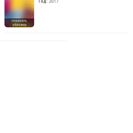
Год:
2017
показать
обложку