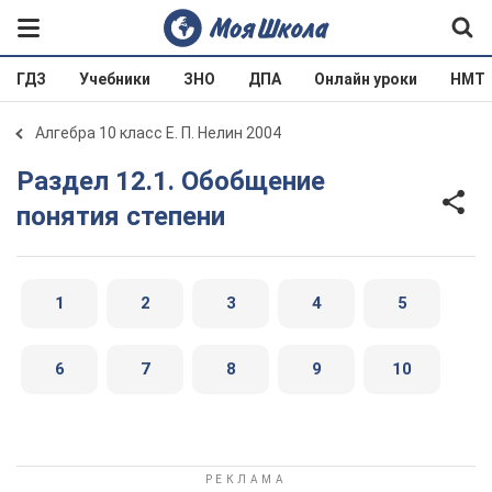
ГДЗ
Учебники
ЗНО
ДПА
Онлайн уроки
НМТ
Алгебра 10 класс Е. П. Нелин 2004
Раздел 12.1. Обобщение
понятия степени
1
2
3
4
5
6
7
8
9
10