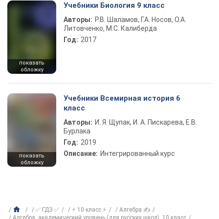
Учебники Биология 9 класс
Авторы:
Р.В. Шаламов, Г.А. Носов, О.А.
Литовченко, М.С. Калиберда
Год:
2017
показать
обложку
Учебники Всемирная история 6
класс
Авторы:
И. Я. Щупак, И. А. Пискарева, Е.В.
Бурлака
Год:
2019
Описание:
Интегрированный курс
показать
обложку
✅ ГДЗ ✅
⚡ 10 класс ⚡
Алгебра ✍
Алгебра, академический уровень (для русских школ), 10 класс