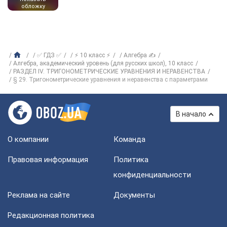
обложку
✅ ГДЗ ✅
⚡ 10 класс ⚡
Алгебра ✍
Алгебра, академический уровень (для русских школ), 10 класс
РАЗДЕЛ IV. ТРИГОНОМЕТРИЧЕСКИЕ УРАВНЕНИЯ И НЕРАВЕНСТВА
§ 29. Тригонометрические уравнения и неравенства с параметрами
В начало
О компании
Команда
Правовая информация
Политика
конфиденциальности
Реклама на сайте
Документы
Редакционная политика