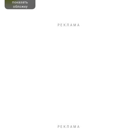
показать
обложку