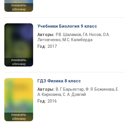
показать
обложку
Учебники Биология 9 класс
Авторы:
Р.В. Шаламов, Г.А. Носов, О.А.
Литовченко, М.С. Калиберда
Год:
2017
показать
обложку
ГДЗ Физика 8 класс
Авторы:
В. Г. Барьяхтар, Ф. Я. Божинова, Е.
А. Кирюхина, С. А. Довгий
Год:
2016
показать
обложку