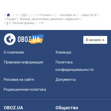
✅ ГДЗ ✅
⚡ 10 класс ⚡
Алгебра ✍
Бевз 2018
Розділ 1. Функції, многочлени, рівняння і нерівності
§ 2. Числові функції
61
В начало
О компании
Команда
Правовая информация
Политика
конфиденциальности
Реклама на сайте
Документы
Редакционная политика
OBOZ.UA
Общество