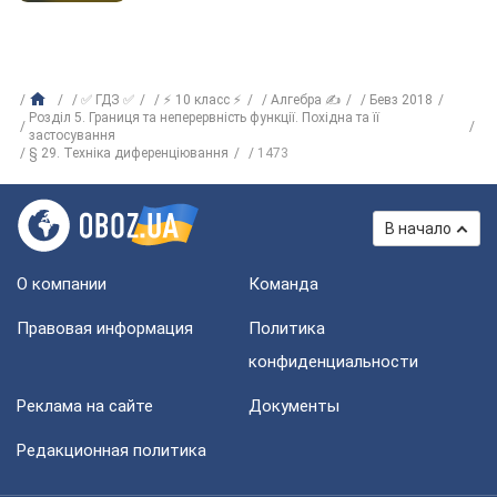
✅ ГДЗ ✅
⚡ 10 класс ⚡
Алгебра ✍
Бевз 2018
Розділ 5. Границя та неперервність функції. Похідна та її
застосування
§ 29. Техніка диференціювання
1473
В начало
О компании
Команда
Правовая информация
Политика
конфиденциальности
Реклама на сайте
Документы
Редакционная политика