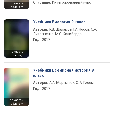
Описание:
Интегрированный курс
показать
обложку
Учебники Биология 9 класс
Авторы:
Р.В. Шаламов, Г.А. Носов, О.А.
Литовченко, М.С. Калиберда
Год:
2017
показать
обложку
Учебники Всемирная история 9
класс
Авторы:
А.А. Мартынюк, О. А. Гисем
Год:
2017
показать
обложку