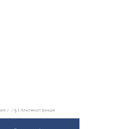
ості
§ 3. Властивості функцій