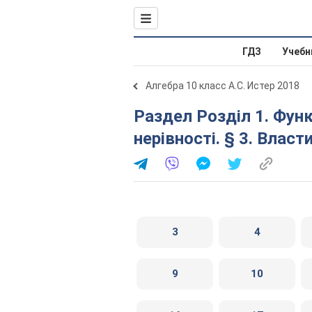
ГДЗ
Учебн
Алгебра 10 класс А.С. Истер 2018
Раздел Розділ 1. Функції, многочлени, рівняння і
нерівності. § 3. Власт
3
4
9
10