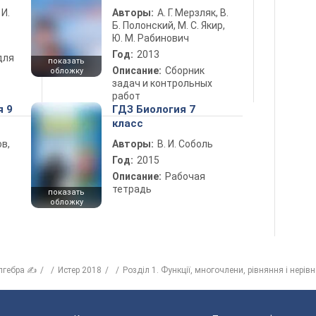
 И.
Авторы:
А. Г. Мерзляк, В.
Б. Полонский, М. С. Якир,
Ю. М. Рабинович
Год:
2013
для
показать
Описание:
Сборник
обложку
задач и контрольных
работ
я 9
ГДЗ Биология 7
класс
в,
Авторы:
В. И. Соболь
Год:
2015
Описание:
Рабочая
тетрадь
показать
обложку
лгебра ✍
Истер 2018
Розділ 1. Функції, многочлени, рівняння і нерівн