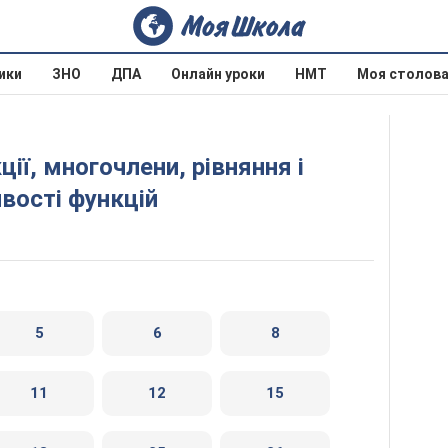
ики
ЗНО
ДПА
Онлайн уроки
НМТ
Моя столов
ивості функцій
5
6
8
11
12
15