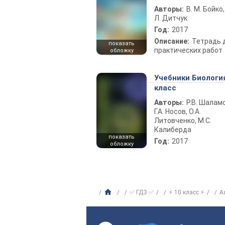
Авторы:
В. М. Бойко,
Л. Дитчук
Год:
2017
Описание:
Тетрадь 
показать
практических работ
обложку
Учебники Биологи
класс
Авторы:
Р.В. Шаламо
Г.А. Носов, О.А.
Литовченко, М.С.
Калиберда
показать
Год:
2017
обложку
✅ ГДЗ ✅
⚡ 10 класс ⚡
А