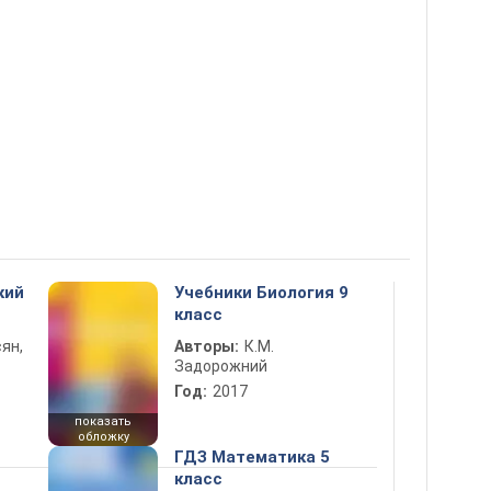
кий
Учебники Биология 9
класс
ян,
Авторы:
К.М.
Задорожний
Год:
2017
показать
обложку
ГДЗ Математика 5
класс