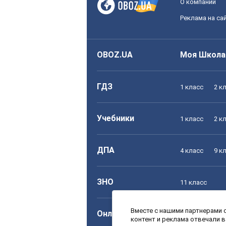
О компании
Реклама на са
OBOZ.UA
Моя Школа
ГДЗ
1 класс
2 к
Учебники
1 класс
2 к
ДПА
4 класс
9 к
ЗНО
11 класс
Вместе с нашими партнерами с
Онлайн уроки
1 класс
2 к
контент и реклама отвечали 