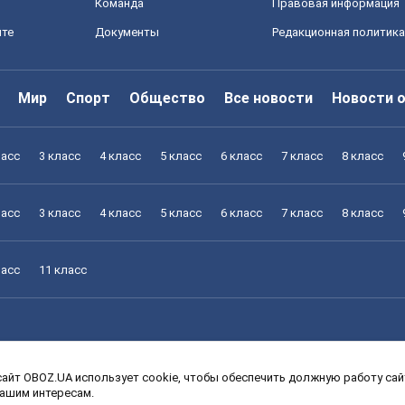
Команда
Правовая информация
йте
Документы
Редакционная политика
Мир
Спорт
Общество
Все новости
Новости 
ласс
3 класс
4 класс
5 класс
6 класс
7 класс
8 класс
ласс
3 класс
4 класс
5 класс
6 класс
7 класс
8 класс
ласс
11 класс
айт OBOZ.UA использует cookie, чтобы обеспечить должную работу сайт
ласс
3 класс
4 класс
5 класс
6 класс
7 класс
8 класс
вашим интересам.