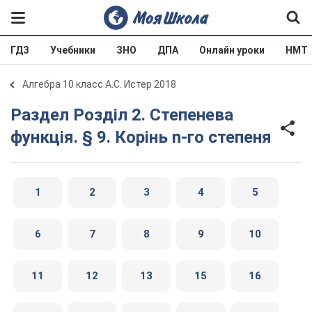
ГДЗ
Учебники
ЗНО
ДПА
Онлайн уроки
НМТ
Алгебра 10 класс А.С. Истер 2018
Раздел Розділ 2. Степенева
функція. § 9. Корінь n-го степеня
1
2
3
4
5
6
7
8
9
10
11
12
13
15
16