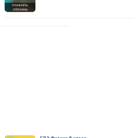
показать
обложку