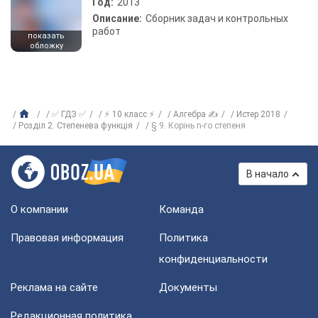
Год:
2013
Описание:
Сборник задач и контрольных
работ
показать
обложку
✅ ГДЗ ✅
⚡ 10 класс ⚡
Алгебра ✍
Истер 2018
Розділ 2. Степенева функція
§ 9. Корінь n-го степеня
В начало
О компании
Команда
Правовая информация
Политика
конфиденциальности
Реклама на сайте
Документы
Редакционная политика