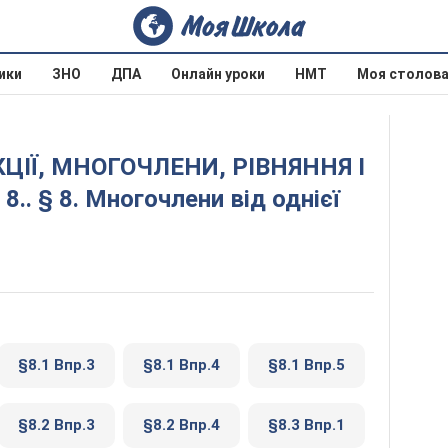
ики
ЗНО
ДПА
Онлайн уроки
НМТ
Моя столов
8.. § 8. Многочлени від однієї
§8.1 Впр.3
§8.1 Впр.4
§8.1 Впр.5
§8.2 Впр.3
§8.2 Впр.4
§8.3 Впр.1