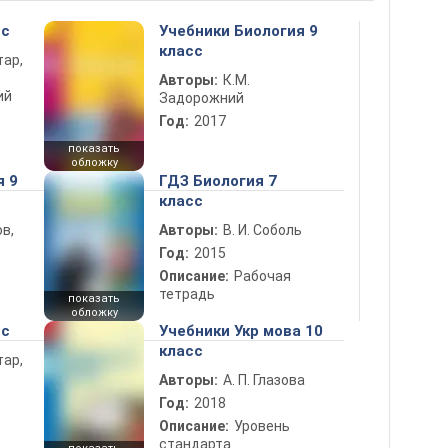
сс
Учебники Биология 9
класс
тар,
Авторы:
К.М.
ий
Задорожний
Год:
2017
показать
обложку
я 9
ГДЗ Биология 7
класс
в,
Авторы:
В. И. Соболь
Год:
2015
Описание:
Рабочая
тетрадь
показать
обложку
сс
Учебники Укр мова 10
класс
тар,
Авторы:
А. П. Глазова
Год:
2018
Описание:
Уровень
стандарта