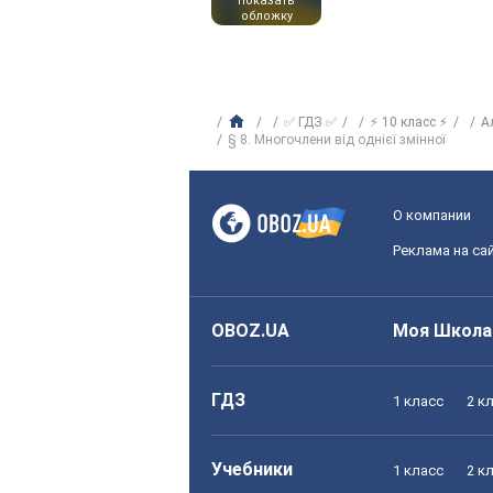
показать
обложку
✅ ГДЗ ✅
⚡ 10 класс ⚡
А
§ 8. Многочлени від однієї змінної
О компании
Реклама на са
OBOZ.UA
Моя Школа
ГДЗ
1 класс
2 к
Учебники
1 класс
2 к