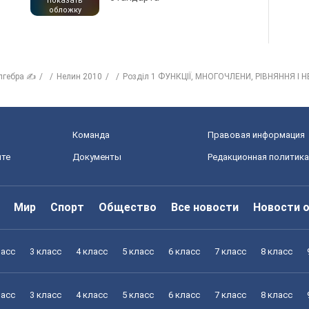
показать
обложку
лгебра ✍
Нелин 2010
Розділ 1 ФУНКЦІЇ, МНОГОЧЛЕНИ, РІВНЯННЯ І НЕР
Команда
Правовая информация
йте
Документы
Редакционная политика
Мир
Спорт
Общество
Все новости
Новости 
ласс
3 класс
4 класс
5 класс
6 класс
7 класс
8 класс
ласс
3 класс
4 класс
5 класс
6 класс
7 класс
8 класс