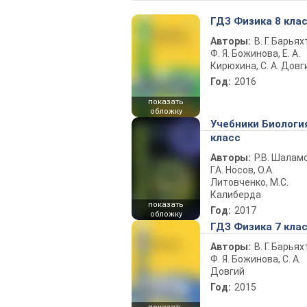
ГДЗ Физика 8 кла
Авторы:
В. Г. Барьях
Ф. Я. Божинова, Е. А.
Кирюхина, С. А. Довг
Год:
2016
показать
обложку
Учебники Биологи
класс
Авторы:
Р.В. Шаламо
Г.А. Носов, О.А.
Литовченко, М.С.
Калиберда
показать
Год:
2017
обложку
ГДЗ Физика 7 кла
Авторы:
В. Г. Барьях
Ф. Я. Божинова, С. А.
Довгий
Год:
2015