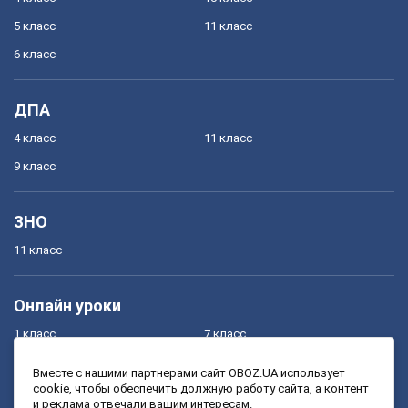
5 класс
11 класс
6 класс
ДПА
4 класс
11 класс
9 класс
ЗНО
11 класс
Онлайн уроки
1 класс
7 класс
2 класс
8 класс
Вместе с нашими партнерами сайт OBOZ.UA использует
cookie, чтобы обеспечить должную работу сайта, а контент
3 класс
9 класс
и реклама отвечали вашим интересам.