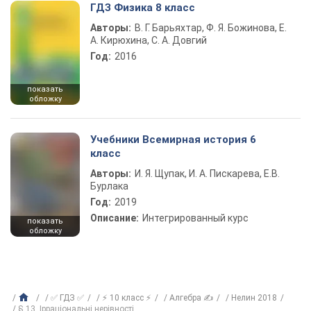
ГДЗ Физика 8 класс
Авторы:
В. Г. Барьяхтар, Ф. Я. Божинова, Е.
А. Кирюхина, С. А. Довгий
Год:
2016
показать
обложку
Учебники Всемирная история 6
класс
Авторы:
И. Я. Щупак, И. А. Пискарева, Е.В.
Бурлака
Год:
2019
Описание:
Интегрированный курс
показать
обложку
✅ ГДЗ ✅
⚡ 10 класс ⚡
Алгебра ✍
Нелин 2018
§ 13. Ірраціональні нерівності