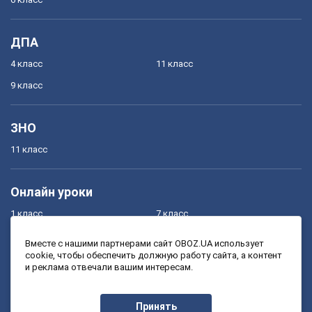
ДПА
4 класс
11 класс
9 класс
ЗНО
11 класс
Онлайн уроки
1 класс
7 класс
2 класс
8 класс
Вместе с нашими партнерами сайт OBOZ.UA использует
cookie, чтобы обеспечить должную работу сайта, а контент
3 класс
9 класс
и реклама отвечали вашим интересам.
4 класс
10 класс
5 класс
11 класс
Принять