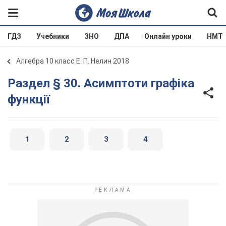
ГДЗ
Учебники
ЗНО
ДПА
Онлайн уроки
НМТ
Алгебра 10 класс Е. П. Нелин 2018
Раздел § 30. Асимптоти графіка
функції
1
2
3
4