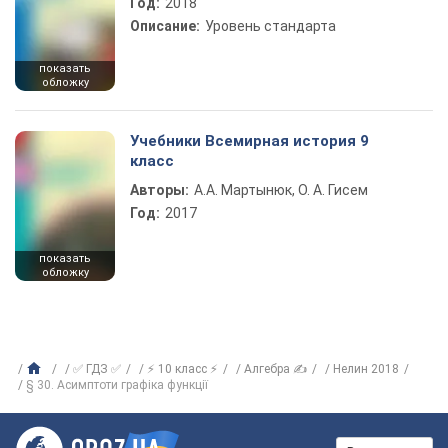
Год:
2018
Описание:
Уровень стандарта
показать
обложку
Учебники Всемирная история 9
класс
Авторы:
А.А. Мартынюк, О. А. Гисем
Год:
2017
показать
обложку
✅ ГДЗ ✅
⚡ 10 класс ⚡
Алгебра ✍
Нелин 2018
§ 30. Асимптоти графіка функції