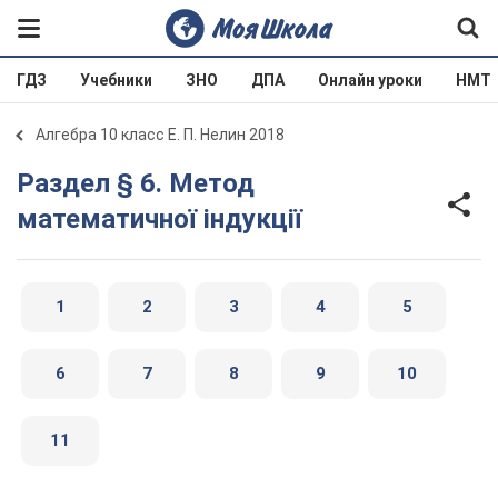
ГДЗ
Учебники
ЗНО
ДПА
Онлайн уроки
НМТ
Алгебра 10 класс Е. П. Нелин 2018
Раздел § 6. Метод
математичної індукції
1
2
3
4
5
6
7
8
9
10
11