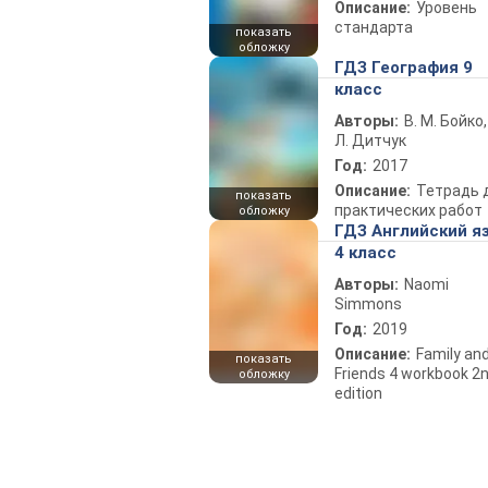
Описание:
Уровень
стандарта
показать
обложку
ГДЗ География 9
класс
Авторы:
В. М. Бойко,
Л. Дитчук
Год:
2017
Описание:
Тетрадь 
показать
практических работ
обложку
ГДЗ Английский я
4 класс
Авторы:
Naomi
Simmons
Год:
2019
Описание:
Family an
показать
Friends 4 workbook 2
обложку
edition