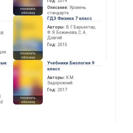
Год:
2019
Описание:
Уровень
показать
стандарта
обложку
ГДЗ Физика 7 класс
Авторы:
В. Г. Барьяхтар,
Ф. Я. Божинова, С. А.
 И.
Довгий
Год:
2015
для
показать
обложку
зык
Учебники Биология 9
класс
Авторы:
К.М.
Задорожний
Год:
2017
d
показать
nd
обложку