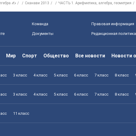
лгебра ✍
Сканави 2013
ЧАСТЬ 1. Арифметика, алгебра, геометрия
Команда
Правовая информация
йте
Документы
Редакционная политика
Мир
Спорт
Общество
Все новости
Новости 
ласс
3 класс
4 класс
5 класс
6 класс
7 класс
8 класс
ласс
3 класс
4 класс
5 класс
6 класс
7 класс
8 класс
ласс
11 класс