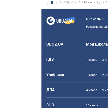
✅ ГДЗ ✅
⚡ 10 класс ⚡
А
О компании
Реклама на са
OBOZ.UA
Моя Школа
ГДЗ
1 класс
2 к
Учебники
1 класс
2 к
ДПА
4 класс
9 к
ЗНО
11 класс