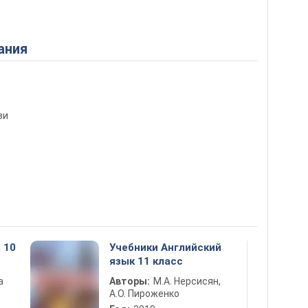
ания
ви
 10
Учебники Английский
язык 11 класс
а
Авторы:
М.А. Нерсисян,
А.О. Пироженко