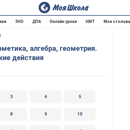
ики
ЗНО
ДПА
Онлайн уроки
НМТ
Моя столов
3
кие действия
3
4
5
8
9
10