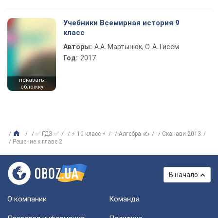
Учебники Всемирная история 9
класс
Авторы:
А.А. Мартынюк, О. А. Гисем
Год:
2017
показать
обложку
✅ ГДЗ ✅
⚡ 10 класс ⚡
Алгебра ✍
Сканави 2013
Решение к главе 2
В начало
О компании
Команда