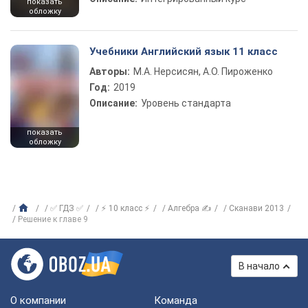
показать
обложку
Учебники Английский язык 11 класс
Авторы:
М.А. Нерсисян, А.О. Пироженко
Год:
2019
Описание:
Уровень стандарта
показать
обложку
✅ ГДЗ ✅
⚡ 10 класс ⚡
Алгебра ✍
Сканави 2013
Решение к главе 9
В начало
О компании
Команда