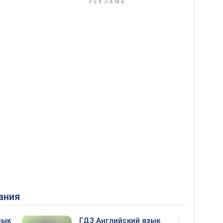
ания
зык
ГДЗ Английский язык