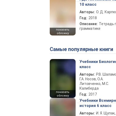
10 класс
Авторы:
О. Д. Карпю
Год:
2018
Описание:
Тетрадь 
грамматике
показать
обложку
Самые популярные книги
Учебники Биологи
класс
Авторы:
Р.В. Шаламо
Г.А. Носов, О.А.
Литовченко, М.С.
Калиберда
показать
Год:
2017
обложку
Учебники Всемир
история 6 класс
Авторы:
И. Я. Щупак,