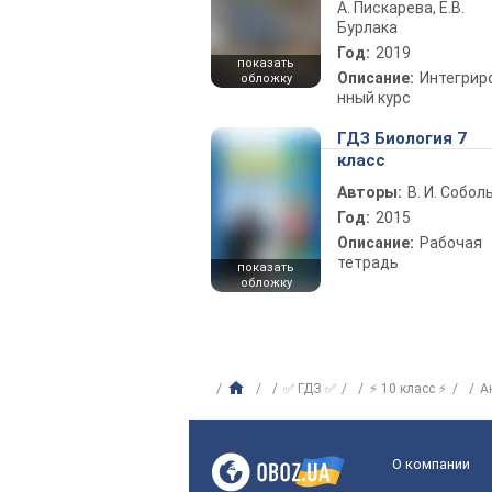
А. Пискарева, Е.В.
Бурлака
Год:
2019
показать
Описание:
Интегрир
обложку
нный курс
ГДЗ Биология 7
класс
Авторы:
В. И. Собол
Год:
2015
Описание:
Рабочая
тетрадь
показать
обложку
✅ ГДЗ ✅
⚡ 10 класс ⚡
А
О компании