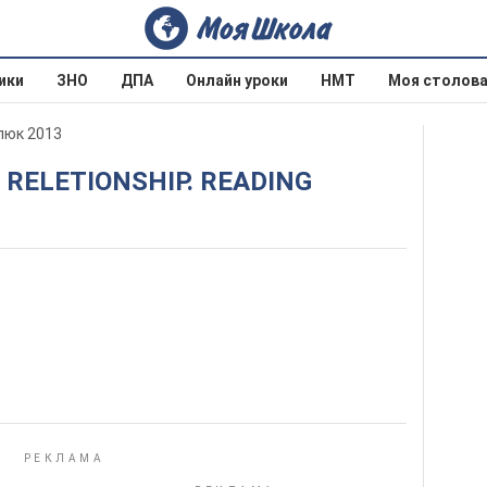
ики
ЗНО
ДПА
Онлайн уроки
НМТ
Моя столов
рпюк 2013
D RELETIONSHIP. READING