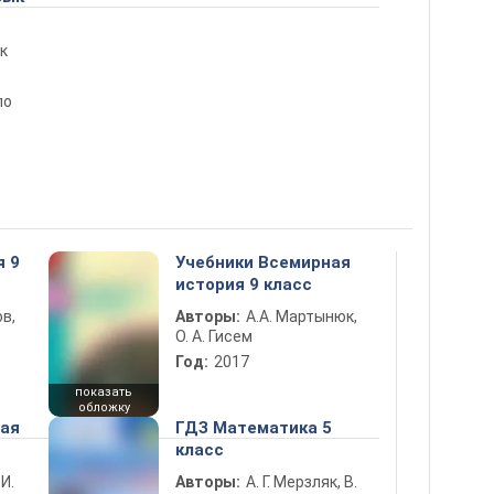
к
по
я 9
Учебники Всемирная
история 9 класс
в,
Авторы:
А.А. Мартынюк,
О. А. Гисем
Год:
2017
показать
обложку
ная
ГДЗ Математика 5
класс
 И.
Авторы:
А. Г. Мерзляк, В.