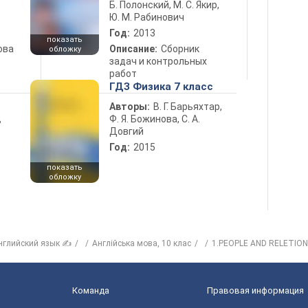
Б. Полонский, М. С. Якир,
Ю. М. Рабинович
Год:
2013
показать
ова
Описание:
Сборник
обложку
задач и контрольных
работ
ГДЗ Физика 7 класс
Авторы:
В. Г. Барьяхтар,
Ф. Я. Божинова, С. А.
ь
Довгий
Год:
2015
показать
обложку
нглийский язык ✍
Англійська мова, 10 клас
1.PEOPLE AND RELETION
Команда
Правовая информация