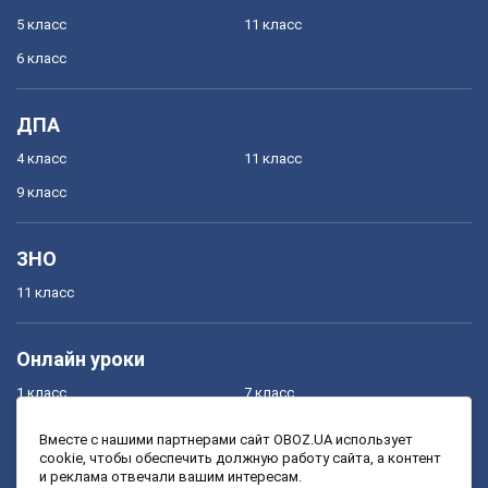
5 класс
11 класс
6 класс
ДПА
4 класс
11 класс
9 класс
ЗНО
11 класс
Онлайн уроки
1 класс
7 класс
2 класс
8 класс
Вместе с нашими партнерами сайт OBOZ.UA использует
cookie, чтобы обеспечить должную работу сайта, а контент
3 класс
9 класс
и реклама отвечали вашим интересам.