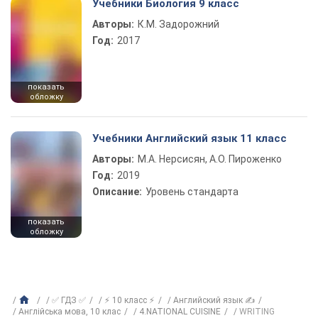
Учебники Биология 9 класс
Авторы:
К.М. Задорожний
Год:
2017
показать
обложку
Учебники Английский язык 11 класс
Авторы:
М.А. Нерсисян, А.О. Пироженко
Год:
2019
Описание:
Уровень стандарта
показать
обложку
✅ ГДЗ ✅
⚡ 10 класс ⚡
Английский язык ✍
Англійська мова, 10 клас
4.NATIONAL CUISINE
WRITING