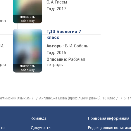
О. А. Гисем
Год:
2017
показать
ова
обложку
ГДЗ Биология 7
класс
 И.
Авторы:
В. И. Соболь
Год:
2015
Описание:
Рабочая
для
тетрадь
показать
обложку
нглийский язык ✍
Англійська мова (профільний рівень), 10 клас
6.Is
Команда
Правовая информация
йте
Документы
Редакционная политика