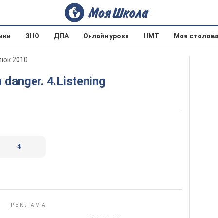
ики
ЗНО
ДПА
Онлайн уроки
НМТ
Моя столов
рпюк 2010
n danger. 4.Listening
4