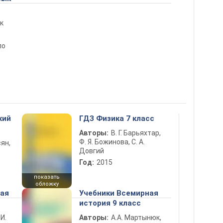
к
по
кий
ГДЗ Физика 7 класс
Авторы:
В. Г. Барьяхтар,
Ф. Я. Божинова, С. А.
ян,
Довгий
Год:
2015
показать
обложку
ная
Учебники Всемирная
история 9 класс
 И.
Авторы:
А.А. Мартынюк,