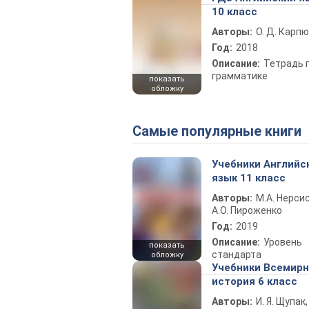
10 класс
Авторы:
О. Д. Карпю
Год:
2018
Описание:
Тетрадь 
грамматике
показать
обложку
Самые популярные книги
Учебники Английс
язык 11 класс
Авторы:
М.А. Нерсис
А.О. Пироженко
Год:
2019
Описание:
Уровень
показать
стандарта
обложку
Учебники Всемир
история 6 класс
Авторы:
И. Я. Щупак,