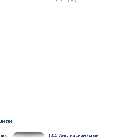
ания
зык
ГДЗ Английский язык