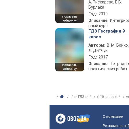
А. Пискарева, Е.В.
Бурлака
Год:
2019
показать
Описание:
Интегрир
обложку
нный курс
ГДЗ География 9
класс
Авторы:
В. М. Бойко,
Л. Дитчук
Год:
2017
Описание:
Тетрадь 
показать
практических работ
обложку
✅ ГДЗ ✅
⚡ 10 класс ⚡
А
О компании
Реклама на са