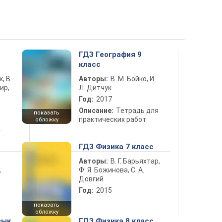
5
ГДЗ География 9
класс
к, В.
Авторы:
В. М. Бойко, И.
ир,
Л. Дитчук
Год:
2017
Описание:
Тетрадь для
показать
практических работ
обложку
х
ГДЗ Физика 7 класс
Авторы:
В. Г. Барьяхтар,
Ф. Я. Божинова, С. А.
ь
Довгий
Год:
2015
показать
обложку
зык
ГДЗ Физика 8 класс