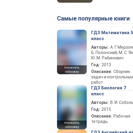
Самые популярные книги
ГДЗ Математика 
класс
Авторы:
А. Г. Мерзля
Б. Полонский, М. С. Як
Ю. М. Рабинович
Год:
2013
показать
Описание:
Сборник
обложку
задач и контрольны
работ
ГДЗ Биология 7
класс
Авторы:
В. И. Собол
Год:
2015
Описание:
Рабочая
тетрадь
показать
обложку
ГДЗ Английский я