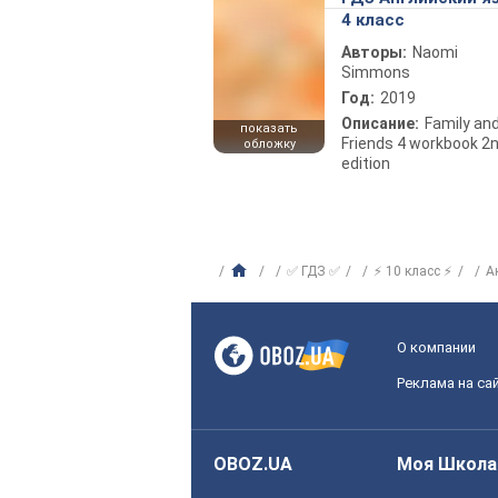
4 класс
Авторы:
Naomi
Simmons
Год:
2019
Описание:
Family an
показать
Friends 4 workbook 2
обложку
edition
✅ ГДЗ ✅
⚡ 10 класс ⚡
А
О компании
Реклама на са
OBOZ.UA
Моя Школа