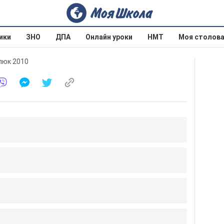
ики
ЗНО
ДПА
Онлайн уроки
НМТ
Моя столов
рпюк 2010