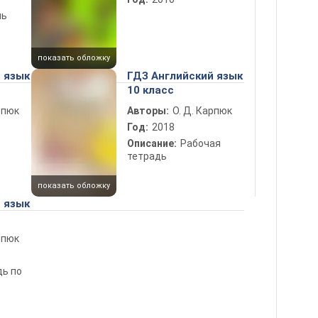
нь
показать обложку
 язык
ГДЗ Английский язык
10 класс
рпюк
Авторы:
О. Д. Карпюк
Год:
2018
Описание:
Рабочая
тетрадь
показать обложку
 язык
рпюк
дь по