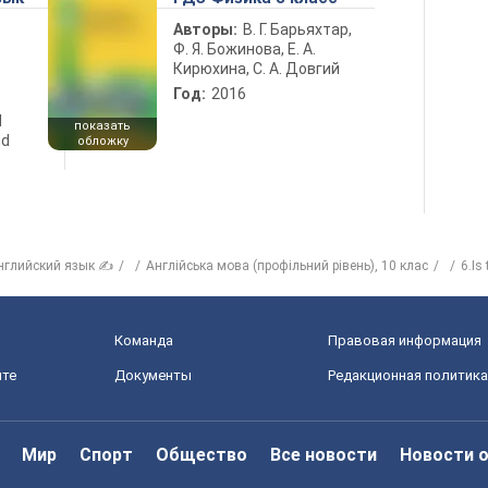
Авторы:
В. Г. Барьяхтар,
Ф. Я. Божинова, Е. А.
Кирюхина, С. А. Довгий
Год:
2016
d
показать
nd
обложку
нглийский язык ✍
Англійська мова (профільний рівень), 10 клас
6.Is
Команда
Правовая информация
йте
Документы
Редакционная политика
Мир
Спорт
Общество
Все новости
Новости 