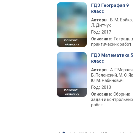
ГДЗ География 9
класс
Авторы:
В. М. Бойко,
Л. Дитчук
Год:
2017
Описание:
Тетрадь 
показать
практических работ
обложку
ГДЗ Математика 
класс
Авторы:
А. Г. Мерзля
Б. Полонский, М. С. Як
Ю. М. Рабинович
Год:
2013
показать
Описание:
Сборник
обложку
задач и контрольны
работ