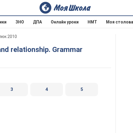
ики
ЗНО
ДПА
Онлайн уроки
НМТ
Моя столов
рпюк 2010
 and relationship. Grammar
3
4
5