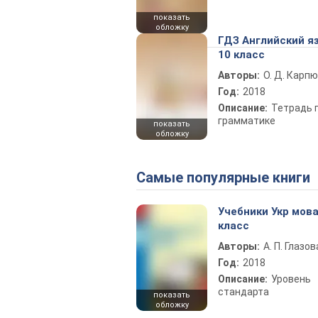
показать
обложку
ГДЗ Английский я
10 класс
Авторы:
О. Д. Карпю
Год:
2018
Описание:
Тетрадь 
грамматике
показать
обложку
Самые популярные книги
Учебники Укр мова
класс
Авторы:
А. П. Глазов
Год:
2018
Описание:
Уровень
стандарта
показать
обложку