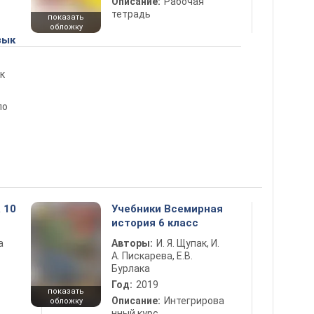
Описание:
Рабочая
тетрадь
показать
обложку
зык
к
по
 10
Учебники Всемирная
история 6 класс
а
Авторы:
И. Я. Щупак, И.
А. Пискарева, Е.В.
Бурлака
Год:
2019
показать
Описание:
Интегрирова
обложку
нный курс