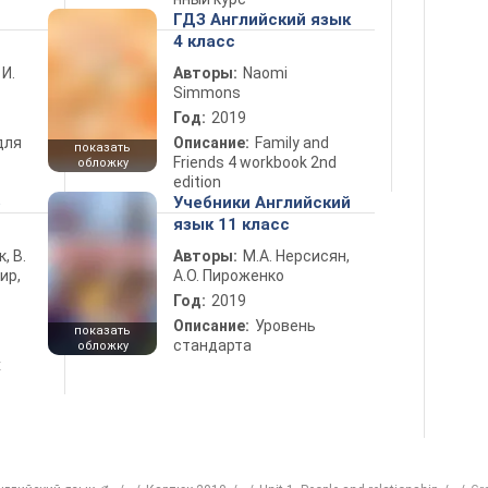
ГДЗ Английский язык
4 класс
 И.
Авторы:
Naomi
Simmons
Год:
2019
для
Описание:
Family and
показать
Friends 4 workbook 2nd
обложку
edition
5
Учебники Английский
язык 11 класс
к, В.
Авторы:
М.А. Нерсисян,
ир,
А.О. Пироженко
Год:
2019
Описание:
Уровень
показать
стандарта
обложку
х