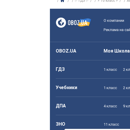
✅ ГДЗ ✅
⚡ 10 класс ⚡
А
О компании
Реклама на са
OBOZ.UA
Моя Школа
ГДЗ
1 класс
2 к
Учебники
1 класс
2 к
ДПА
4 класс
9 к
ЗНО
11 класс