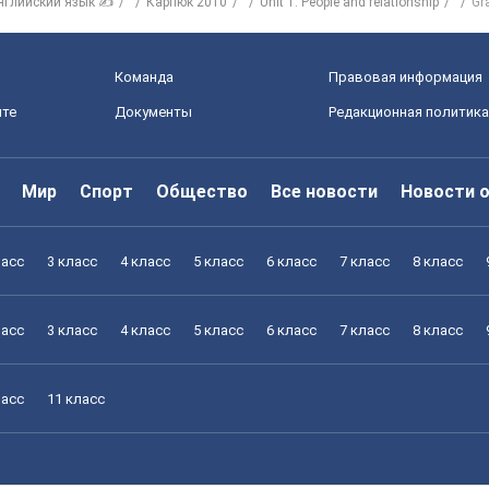
нглийский язык ✍
Карпюк 2010
Unit 1. People and relationship
Gr
Команда
Правовая информация
йте
Документы
Редакционная политика
Мир
Спорт
Общество
Все новости
Новости 
ласс
3 класс
4 класс
5 класс
6 класс
7 класс
8 класс
ласс
3 класс
4 класс
5 класс
6 класс
7 класс
8 класс
ласс
11 класс