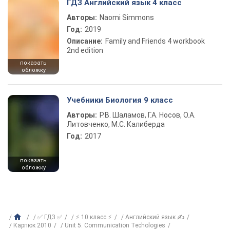
ГДЗ Английский язык 4 класс
Авторы:
Naomi Simmons
Год:
2019
Описание:
Family and Friends 4 workbook
2nd edition
показать
обложку
Учебники Биология 9 класс
Авторы:
Р.В. Шаламов, Г.А. Носов, О.А.
Литовченко, М.С. Калиберда
Год:
2017
показать
обложку
✅ ГДЗ ✅
⚡ 10 класс ⚡
Английский язык ✍
Карпюк 2010
Unit 5. Communication Techologies