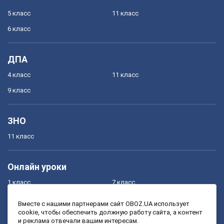
5 класс
11 класс
6 класс
ДПА
4 класс
11 класс
9 класс
ЗНО
11 класс
Онлайн уроки
1 класс
7 класс
2 класс
8 класс
Вместе с нашими партнерами сайт OBOZ.UA использует
cookie, чтобы обеспечить должную работу сайта, а контент
3 класс
9 класс
и реклама отвечали вашим интересам.