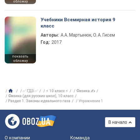
обложку
Учебники Всемирная история 9
класс
Авторы:
А.А. Мартынюк, О. А. Гисем
Год:
2017
показать
обложку
✅ ГДЗ ✅
⚡ 10 класс ⚡
Физика ✍
Физика (для русских школ), 10 класс
Раздел 1. Законы идеального газа
Упражнение 1
В начало
О компании
Команда