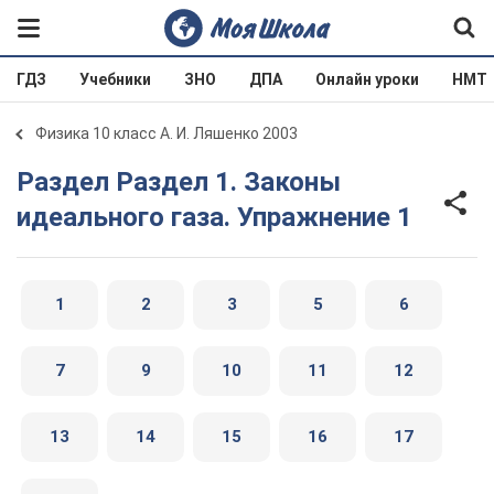
ГДЗ
Учебники
ЗНО
ДПА
Онлайн уроки
НМТ
Физика 10 класс А. И. Ляшенко 2003
Раздел Раздел 1. Законы
идеального газа. Упражнение 1
1
2
3
5
6
7
9
10
11
12
13
14
15
16
17