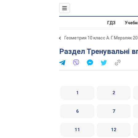
ГДЗ
Учебн
Геометрия 10 класс А. Г. Мерзляк 2
Раздел Тренувальні в
1
2
6
7
11
12