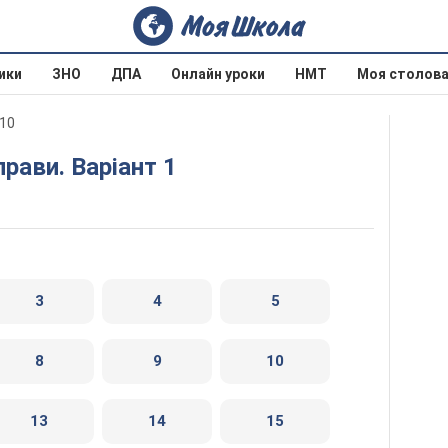
ики
ЗНО
ДПА
Онлайн уроки
НМТ
Моя столов
010
прави. Варіант 1
3
4
5
8
9
10
13
14
15